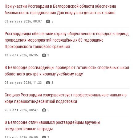
07 августа 2026, 06:19
При участии Росгвардии в Белгородской области обеспечена
безопасность празднования Дня воздушно-десантных войск
Подвиги героев‑росгвардейцев увековечили в новой музейной
экспозиции белгородского музея‑диорамы «Курская битва.
03 августа 2026, 08:07
5
Белгородское направление»
Росгвардейцы обеспечили охрану общественного порядка в период
06 августа 2026, 12:05
3
проведения мероприятий посвящённых 83 годовщине
Прохоровского танкового сражения
В Белгороде росгвардейцы проверяют готовность спортивных школ
областного центра к новому учебному году
13 июля 2026, 06:35
2
06 августа 2026, 11:23
3
В Белгороде росгвардейцы проверяют готовность спортивных школ
областного центра к новому учебному году
Росгвардия обеспечила общественную безопасность празднования
83-й годовщины освобождения г. Белгорода от немецко -
06 августа 2026, 11:23
3
фашистких захватчиков
Спецназ Росгвардии совершенствует профессиональные навыки в
06 августа 2026, 06:54
3
ходе парашютно-десантной подготовки
Офицеры Росгвардии и ветераны войск правопорядка почтили
26 июля 2026, 08:47
5
память генерала армии Ивана Кирилловича Яковлева
В Белгороде отличившимся росгвардейцам вручены
05 августа 2026, 17:12
2
государственные награды
15 июля 2026, 06:00
3