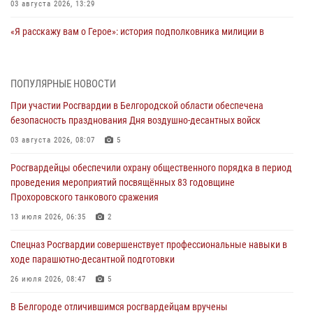
03 августа 2026, 13:29
«Я расскажу вам о Герое»: история подполковника милиции в
отставке Виктора Хайрулика (видео)
03 августа 2026, 10:37
1
ПОПУЛЯРНЫЕ НОВОСТИ
Росгвардейцы провели занятия с участницами военно-исторических
При участии Росгвардии в Белгородской области обеспечена
сборов «Армата» в Белгородской области
безопасность празднования Дня воздушно-десантных войск
03 августа 2026, 10:12
1
03 августа 2026, 08:07
5
При участии Росгвардии в Белгородской области обеспечена
Росгвардейцы обеспечили охрану общественного порядка в период
безопасность празднования Дня воздушно-десантных войск
проведения мероприятий посвящённых 83 годовщине
03 августа 2026, 08:07
5
Прохоровского танкового сражения
«Росгвардия. Вехи истории»: специальные моторизованные части
13 июля 2026, 06:35
2
внутренних войск в послевоенные десятилетия (видео)
Спецназ Росгвардии совершенствует профессиональные навыки в
02 августа 2026, 07:10
1
ходе парашютно-десантной подготовки
Росгвардейцы оказали помощь пострадавшему в результате атаки
26 июля 2026, 08:47
5
FPV-дрона ВСУ в Белгородской области
В Белгороде отличившимся росгвардейцам вручены