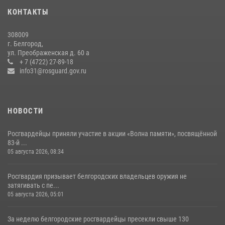
чемпионата войск национальной гвардии Российской Федерации по
КОНТАКТЫ
боксу
07 июля 2026, 16:59
308009
г. Белгород,
Росгвардейцы провели урок безопасности для воспитанников
ул. Преображенская д. 60 а
Старооскольского военно-патриотического клуба
+ 7 (4722) 27-89-18
info31@rosguard.gov.ru
10 июля 2026, 06:30
НОВОСТИ
Росгвардейцы приняли участие в акции «Волна памяти», посвящённой
83‑й ...
05 августа 2026, 08:34
Росгвардия призывает белгородских владельцев оружия не
затягивать с пе...
05 августа 2026, 05:01
За неделю белгородские росгвардейцы пресекли свыше 130