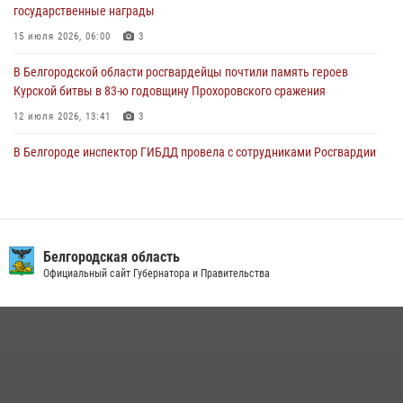
01 августа 2026, 16:43
государственные награды
15 июля 2026, 06:00
3
В Белгородской области росгвардейцы почтили память героев
Курской битвы в 83-ю годовщину Прохоровского сражения
12 июля 2026, 13:41
3
В Белгороде инспектор ГИБДД провела с сотрудниками Росгвардии
беседу по профилактике аварийности
09 июля 2026, 10:07
Сотрудник СОБР «Белогор» Росгвардии рассказал о физической
подготовке спецподразделения в эфире радио «России - Белгород»
Белгородская область
Официальный сайт Губернатора и Правительства
22 июля 2026, 14:36
В Белгороде росгвардейцы приняли участие в круглом столе с
представителем Российского общества «Знание»
17 июля 2026, 07:10
Белгородский росгвардеец стал победителем юбилейного