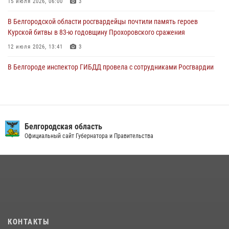
15 июля 2026, 06:00
3
03 августа 2026, 10:37
1
В Белгородской области росгвардейцы почтили память героев
Курской битвы в 83-ю годовщину Прохоровского сражения
12 июля 2026, 13:41
3
В Белгороде инспектор ГИБДД провела с сотрудниками Росгвардии
беседу по профилактике аварийности
09 июля 2026, 10:07
Сотрудник СОБР «Белогор» Росгвардии рассказал о физической
подготовке спецподразделения в эфире радио «России - Белгород»
Белгородская область
Официальный сайт Губернатора и Правительства
22 июля 2026, 14:36
В Белгороде росгвардейцы приняли участие в круглом столе с
представителем Российского общества «Знание»
17 июля 2026, 07:10
Белгородский росгвардеец стал победителем юбилейного
чемпионата войск национальной гвардии Российской Федерации по
КОНТАКТЫ
боксу