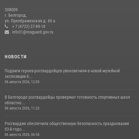
07 июля 2026, 16:59
308009
г. Белгород,
Росгвардейцы провели урок безопасности для воспитанников
ул. Преображенская д. 60 а
Старооскольского военно-патриотического клуба
+ 7 (4722) 27-89-18
info31@rosguard.gov.ru
10 июля 2026, 06:30
НОВОСТИ
Подвиги героев‑росгвардейцев увековечили в новой музейной
экспозиции б...
06 августа 2026, 12:05
В Белгороде росгвардейцы проверяют готовность спортивных школ
областно...
06 августа 2026, 11:23
Росгвардия обеспечила общественную безопасность празднования
83-й годо...
06 августа 2026, 06:54