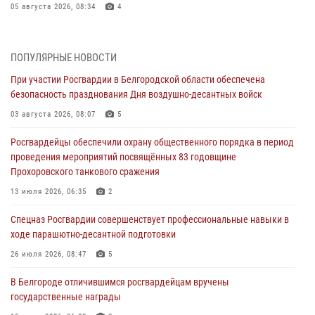
05 августа 2026, 08:34
4
Росгвардия призывает белгородских владельцев оружия не
затягивать с перерегистрацией
ПОПУЛЯРНЫЕ НОВОСТИ
05 августа 2026, 05:01
При участии Росгвардии в Белгородской области обеспечена
безопасность празднования Дня воздушно-десантных войск
Росгвардейцы спасли раненого при атаке FPV-дрона ВСУ жителя
белгородского приграничья
03 августа 2026, 08:07
5
04 августа 2026, 10:43
1
Росгвардейцы обеспечили охрану общественного порядка в период
проведения мероприятий посвящённых 83 годовщине
За неделю белгородские росгвардейцы пресекли свыше 130
Прохоровского танкового сражения
правонарушений
13 июля 2026, 06:35
2
04 августа 2026, 06:03
Спецназ Росгвардии совершенствует профессиональные навыки в
Сотрудники Росгвардии задержали подозреваемую в краже
ходе парашютно-десантной подготовки
товаров из гипермаркета в Белгороде
26 июля 2026, 08:47
5
03 августа 2026, 13:29
В Белгороде отличившимся росгвардейцам вручены
«Я расскажу вам о Герое»: история подполковника милиции в
государственные награды
отставке Виктора Хайрулика (видео)