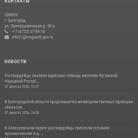
КОНТАКТЫ
17 июля 2026, 07:10
308009
Белгородские росгвардейцы задержали рецидивиста за попытку
г. Белгород,
кражи из магазина
ул. Преображенская д. 60 а
+ 7 (4722) 27-89-18
14 июля 2026, 07:13
info31@rosguard.gov.ru
НОВОСТИ
Росгвардейцы оказали адресную помощь жителям Луганской
Народной Респуб...
07 августа 2026, 16:37
В Белгородской области продолжаются межведомственные проверки
объектов...
07 августа 2026, 16:08
В Алексеевском округе росгвардейцы пресекли условное
проникновение в д...