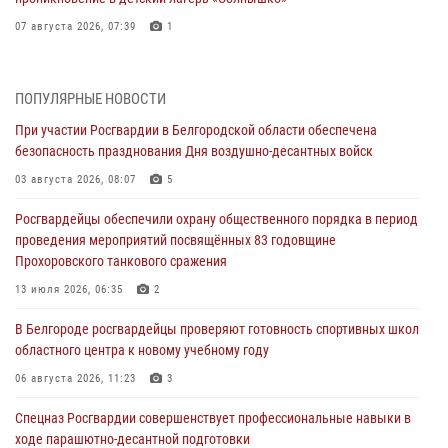
07 августа 2026, 07:39
1
Белгородским радиослушателям рассказали о роли физической
культуры в жизни росгвардейцев
ПОПУЛЯРНЫЕ НОВОСТИ
07 августа 2026, 06:19
При участии Росгвардии в Белгородской области обеспечена
безопасность празднования Дня воздушно-десантных войск
Подвиги героев‑росгвардейцев увековечили в новой музейной
экспозиции белгородского музея‑диорамы «Курская битва.
03 августа 2026, 08:07
5
Белгородское направление»
Росгвардейцы обеспечили охрану общественного порядка в период
06 августа 2026, 12:05
3
проведения мероприятий посвящённых 83 годовщине
Прохоровского танкового сражения
В Белгороде росгвардейцы проверяют готовность спортивных школ
областного центра к новому учебному году
13 июля 2026, 06:35
2
06 августа 2026, 11:23
3
В Белгороде росгвардейцы проверяют готовность спортивных школ
областного центра к новому учебному году
Росгвардия обеспечила общественную безопасность празднования
83-й годовщины освобождения г. Белгорода от немецко -
06 августа 2026, 11:23
3
фашистких захватчиков
Спецназ Росгвардии совершенствует профессиональные навыки в
06 августа 2026, 06:54
3
ходе парашютно-десантной подготовки