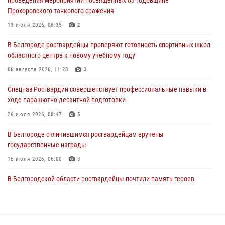
проведения мероприятий посвящённых 83 годовщине
Прохоровского танкового сражения
В Белгороде росгвардейцы проверяют готовность спортивных школ
областного центра к новому учебному году
13 июля 2026, 06:35
2
06 августа 2026, 11:23
3
В Белгороде росгвардейцы проверяют готовность спортивных школ
областного центра к новому учебному году
Росгвардия обеспечила общественную безопасность празднования
83-й годовщины освобождения г. Белгорода от немецко -
06 августа 2026, 11:23
3
фашистких захватчиков
Спецназ Росгвардии совершенствует профессиональные навыки в
06 августа 2026, 06:54
3
ходе парашютно-десантной подготовки
Офицеры Росгвардии и ветераны войск правопорядка почтили
26 июля 2026, 08:47
5
память генерала армии Ивана Кирилловича Яковлева
В Белгороде отличившимся росгвардейцам вручены
05 августа 2026, 17:12
2
государственные награды
15 июля 2026, 06:00
3
В Белгородской области росгвардейцы почтили память героев
Курской битвы в 83-ю годовщину Прохоровского сражения
12 июля 2026, 13:41
3
В Белгороде инспектор ГИБДД провела с сотрудниками Росгвардии