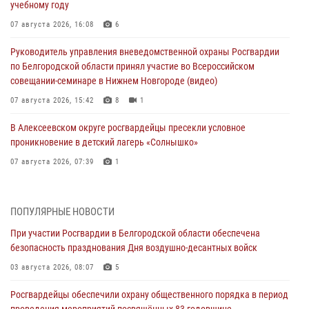
учебному году
07 августа 2026, 16:08
6
Руководитель управления вневедомственной охраны Росгвардии
по Белгородской области принял участие во Всероссийском
совещании-семинаре в Нижнем Новгороде (видео)
07 августа 2026, 15:42
8
1
В Алексеевском округе росгвардейцы пресекли условное
проникновение в детский лагерь «Солнышко»
07 августа 2026, 07:39
1
Белгородским радиослушателям рассказали о роли физической
культуры в жизни росгвардейцев
ПОПУЛЯРНЫЕ НОВОСТИ
07 августа 2026, 06:19
При участии Росгвардии в Белгородской области обеспечена
безопасность празднования Дня воздушно-десантных войск
Подвиги героев‑росгвардейцев увековечили в новой музейной
экспозиции белгородского музея‑диорамы «Курская битва.
03 августа 2026, 08:07
5
Белгородское направление»
Росгвардейцы обеспечили охрану общественного порядка в период
06 августа 2026, 12:05
3