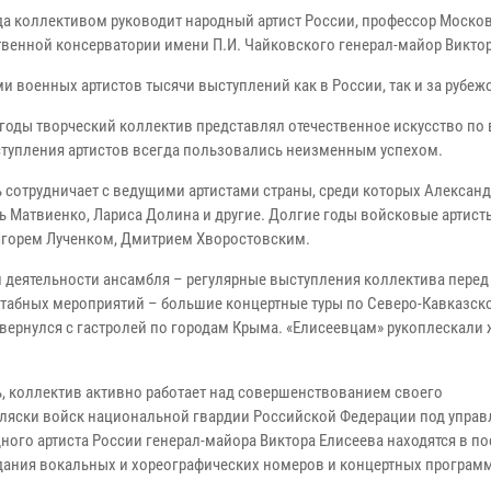
ода коллективом руководит народный артист России, профессор Моско
твенной консерватории имени П.И. Чайковского генерал-майор Виктор
и военных артистов тысячи выступлений как в России, так и за рубеж
 годы творческий коллектив представлял отечественное искусство по
ступления артистов всегда пользовались неизменным успехом.
 сотрудничает с ведущими артистами страны, среди которых Алексан
рь Матвиенко, Лариса Долина и другие. Долгие годы войсковые артист
Игорем Лученком, Дмитрием Хворостовским.
 деятельности ансамбля – регулярные выступления коллектива пере
табных мероприятий – большие концертные туры по Северо-Кавказско
вернулся с гастролей по городам Крыма. «Елисеевцам» рукоплескали
, коллектив активно работает над совершенствованием своего
пляски войск национальной гвардии Российской Федерации под упра
ного артиста России генерал-майора Виктора Елисеева находятся в п
дания вокальных и хореографических номеров и концертных программ