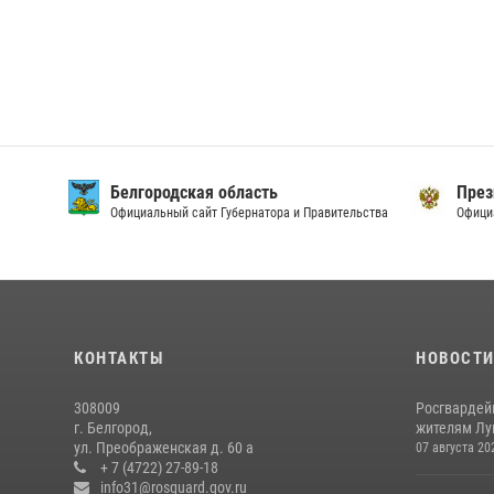
Белгородская область
През
Официальный сайт Губернатора и Правительства
Офици
КОНТАКТЫ
НОВОСТ
308009
Росгвардей
г. Белгород,
жителям Лу
ул. Преображенская д. 60 а
07 августа 20
+ 7 (4722) 27-89-18
info31@rosguard.gov.ru