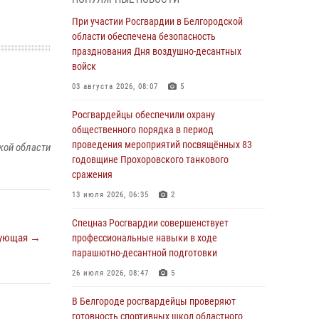
пресекли условное проникновение в детский
лагерь «Солнышко»
При участии Росгвардии в Белгородской
области обеспечена безопасность
07 августа 2026, 07:39
1
празднования Дня воздушно-десантных
Белгородским радиослушателям рассказали
войск
о роли физической культуры в жизни
03 августа 2026, 08:07
5
росгвардейцев
Росгвардейцы обеспечили охрану
07 августа 2026, 06:19
общественного порядка в период
Подвиги героев‑росгвардейцев увековечили
проведения мероприятий посвящённых 83
кой области
в новой музейной экспозиции белгородского
годовщине Прохоровского танкового
музея‑диорамы «Курская битва.
сражения
Белгородское направление»
13 июля 2026, 06:35
2
06 августа 2026, 12:05
3
Спецназ Росгвардии совершенствует
В Белгороде росгвардейцы проверяют
ующая →
профессиональные навыки в ходе
готовность спортивных школ областного
парашютно-десантной подготовки
центра к новому учебному году
26 июля 2026, 08:47
5
06 августа 2026, 11:23
3
В Белгороде росгвардейцы проверяют
Росгвардия обеспечила общественную
готовность спортивных школ областного