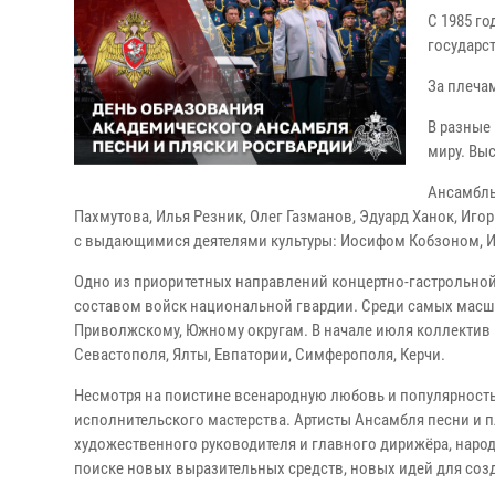
С 1985 г
государс
За плечам
В разные
миру. Вы
Ансамбль
Пахмутова, Илья Резник, Олег Газманов, Эдуард Ханок, Иго
с выдающимися деятелями культуры: Иосифом Кобзоном, 
Одно из приоритетных направлений концертно-гастрольной
составом войск национальной гвардии. Среди самых масш
Приволжскому, Южному округам. В начале июля коллектив 
Севастополя, Ялты, Евпатории, Симферополя, Керчи.
Несмотря на поистине всенародную любовь и популярность
исполнительского мастерства. Артисты Ансамбля песни и 
художественного руководителя и главного дирижёра, народ
поиске новых выразительных средств, новых идей для соз