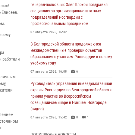
Генерал-полковник Олег Плохой поздравил
вской
специалистов организационно-штатных
 Елисеев.
подразделений Росгвардии с
ом.
профессиональным праздником
07 августа 2026, 16:32
 всему
В Белгородской области продолжаются
межведомственные проверки объектов
дра
образования с участием Росгвардии к новому
ы работали
учебному году
07 августа 2026, 16:08
6
д личным
му,
Руководитель управления вневедомственной
 жители
охраны Росгвардии по Белгородской области
принял участие во Всероссийском
совещании-семинаре в Нижнем Новгороде
(видео)
влением
07 августа 2026, 15:42
8
1
остоянном
.
В Алексеевском округе росгвардейцы
ПОПУЛЯРНЫЕ НОВОСТИ