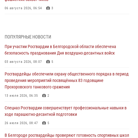
06 августа 2026, 06:54
3
Офицеры Росгвардии и ветераны войск правопорядка почтили
память генерала армии Ивана Кирилловича Яковлева
05 августа 2026, 17:12
2
ПОПУЛЯРНЫЕ НОВОСТИ
При участии Росгвардии в Белгородской области обеспечена
Росгвардейцы приняли участие в акции «Волна памяти»,
безопасность празднования Дня воздушно-десантных войск
посвящённой 83‑й годовщине освобождения Белгорода от немецко
‑фашистских захватчиков
03 августа 2026, 08:07
5
05 августа 2026, 08:34
4
Росгвардейцы обеспечили охрану общественного порядка в период
проведения мероприятий посвящённых 83 годовщине
Росгвардия призывает белгородских владельцев оружия не
Прохоровского танкового сражения
затягивать с перерегистрацией
13 июля 2026, 06:35
2
05 августа 2026, 05:01
Спецназ Росгвардии совершенствует профессиональные навыки в
Росгвардейцы спасли раненого при атаке FPV-дрона ВСУ жителя
ходе парашютно-десантной подготовки
белгородского приграничья
26 июля 2026, 08:47
5
04 августа 2026, 10:43
1
В Белгороде росгвардейцы проверяют готовность спортивных школ
За неделю белгородские росгвардейцы пресекли свыше 130