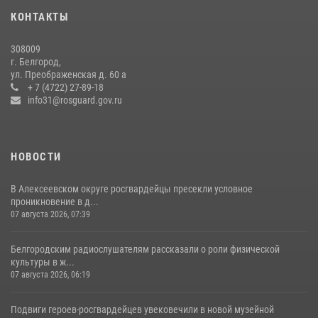
представителем Российского общества «Знание»
КОНТАКТЫ
17 июля 2026, 07:10
308009
Белгородский росгвардеец стал победителем юбилейного
г. Белгород,
чемпионата войск национальной гвардии Российской Федерации по
ул. Преображенская д. 60 а
боксу
+ 7 (4722) 27-89-18
info31@rosguard.gov.ru
07 июля 2026, 16:59
НОВОСТИ
В Алексеевском округе росгвардейцы пресекли условное
проникновение в д...
07 августа 2026, 07:39
Белгородским радиослушателям рассказали о роли физической
культуры в ж...
07 августа 2026, 06:19
Подвиги героев‑росгвардейцев увековечили в новой музейной