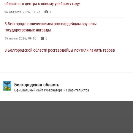
областного центра к новому учебному году
правонарушений
06 августа 2026, 11:23
3
04 августа 2026, 06:03
В Белгороде отличившимся росгвардейцам вручены
государственные награды
15 июля 2026, 06:00
3
В Белгородской области росгвардейцы почтили память героев
Курской битвы в 83-ю годовщину Прохоровского сражения
12 июля 2026, 13:41
3
В Белгороде инспектор ГИБДД провела с сотрудниками Росгвардии
беседу по профилактике аварийности
Белгородская область
Официальный сайт Губернатора и Правительства
09 июля 2026, 10:07
Сотрудник СОБР «Белогор» Росгвардии рассказал о физической
подготовке спецподразделения в эфире радио «России - Белгород»
22 июля 2026, 14:36
В Белгороде росгвардейцы приняли участие в круглом столе с