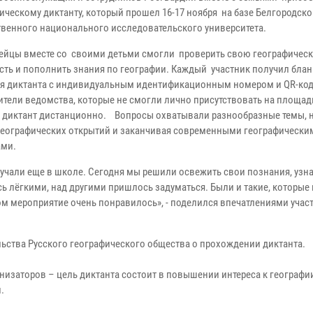
фическому диктанту, который прошел 16-17 ноября на базе Белгородско
твенного национального исследовательского университета.
ейцы вместе со своими детьми смогли проверить свою географичес
сть и пополнить знания по географии. Каждый участник получил блан
я диктанта с индивидуальным идентификационным номером и QR-код
ители ведомства, которые не смогли лично присутствовать на площад
 диктант дистанционно. Вопросы охватывали разнообразные темы, н
географических открытий и заканчивая современными географически
ами.
зучали еще в школе. Сегодня мы решили освежить свои познания, узна
ь лёгкими, над другими пришлось задуматься. Были и такие, которые
ом мероприятие очень понравилось», - поделился впечатлениями учас
ьства Русского географического общества о прохождении диктанта.
анизаторов – цель диктанта состоит в повышении интереса к географи
.