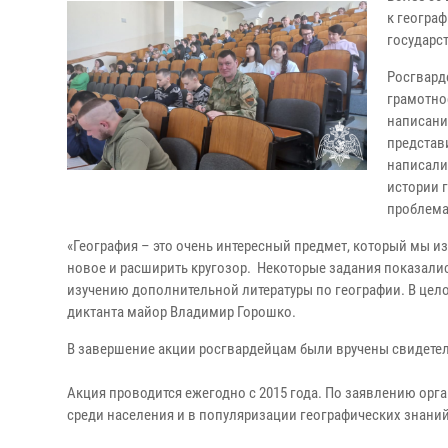
к геогра
государс
Росгвард
грамотно
написани
представ
написали
истории 
проблем
«География – это очень интересный предмет, который мы и
новое и расширить кругозор. Некоторые задания показалис
изучению дополнительной литературы по географии. В цел
диктанта майор Владимир Горошко.
В завершение акции росгвардейцам были вручены свидетел
Акция проводится ежегодно с 2015 года. По заявлению орг
среди населения и в популяризации географических знаний