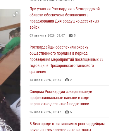
годовщине освобождения Белгорода от
немецко ‑фашистских захватчиков
При участии Росгвардии в Белгородской
области обеспечена безопасность
05 августа 2026, 08:34
4
празднования Дня воздушно-десантных
Росгвардия призывает белгородских
войск
владельцев оружия не затягивать с
03 августа 2026, 08:07
5
перерегистрацией
Росгвардейцы обеспечили охрану
05 августа 2026, 05:01
общественного порядка в период
Росгвардейцы спасли раненого при атаке
проведения мероприятий посвящённых 83
FPV-дрона ВСУ жителя белгородского
годовщине Прохоровского танкового
приграничья
сражения
04 августа 2026, 10:43
1
13 июля 2026, 06:35
2
За неделю белгородские росгвардейцы
Спецназ Росгвардии совершенствует
пресекли свыше 130 правонарушений
профессиональные навыки в ходе
парашютно-десантной подготовки
04 августа 2026, 06:03
26 июля 2026, 08:47
5
Сотрудники Росгвардии задержали
подозреваемую в краже товаров из
В Белгороде отличившимся росгвардейцам
гипермаркета в Белгороде
вручены государственные награды