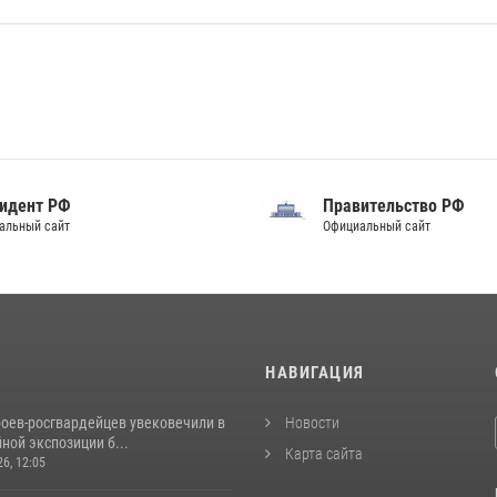
идент РФ
Правительство РФ
альный сайт
Официальный сайт
И
НАВИГАЦИЯ
роев‑росгвардейцев увековечили в
Новости
ной экспозиции б...
Карта сайта
26, 12:05