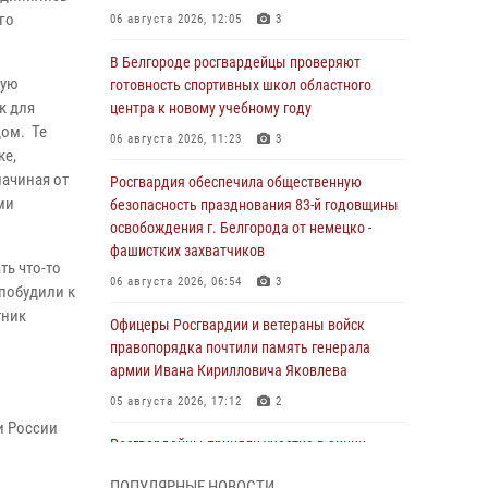
го
06 августа 2026, 12:05
3
В Белгороде росгвардейцы проверяют
кую
готовность спортивных школ областного
к для
центра к новому учебному году
ом. Те
06 августа 2026, 11:23
3
ке,
ачиная от
Росгвардия обеспечила общественную
ми
безопасность празднования 83-й годовщины
освобождения г. Белгорода от немецко -
фашистких захватчиков
ть что-то
06 августа 2026, 06:54
3
 побудили к
тник
Офицеры Росгвардии и ветераны войск
правопорядка почтили память генерала
армии Ивана Кирилловича Яковлева
05 августа 2026, 17:12
2
и России
Росгвардейцы приняли участие в акции
«Волна памяти», посвящённой 83‑й
ПОПУЛЯРНЫЕ НОВОСТИ