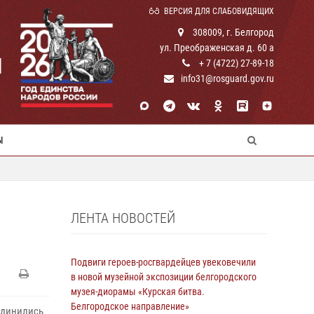
ВЕРСИЯ ДЛЯ СЛАБОВИДЯЩИХ
308009, г. Белгород
ул. Преображенская д. 60 а
И
+ 7 (4722) 27-89-18
info31@rosguard.gov.ru
Ы
ЛЕНТА НОВОСТЕЙ
Подвиги героев‑росгвардейцев увековечили
в новой музейной экспозиции белгородского
музея‑диорамы «Курская битва.
Белгородское направление»
единились