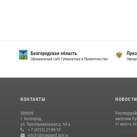
Белгородская область
През
Официальный сайт Губернатора и Правительства
Офици
КОНТАКТЫ
НОВОСТ
308009
Росгвардей
г. Белгород,
жителям Лу
ул. Преображенская д. 60 а
07 августа 20
+ 7 (4722) 27-89-18
info31@rosguard.gov.ru