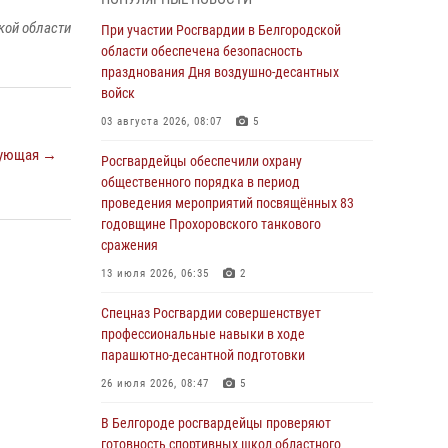
пресекли условное проникновение в детский
лагерь «Солнышко»
кой области
При участии Росгвардии в Белгородской
области обеспечена безопасность
07 августа 2026, 07:39
1
празднования Дня воздушно-десантных
Белгородским радиослушателям рассказали
войск
о роли физической культуры в жизни
03 августа 2026, 08:07
5
росгвардейцев
ующая →
Росгвардейцы обеспечили охрану
07 августа 2026, 06:19
общественного порядка в период
Подвиги героев‑росгвардейцев увековечили
проведения мероприятий посвящённых 83
в новой музейной экспозиции белгородского
годовщине Прохоровского танкового
музея‑диорамы «Курская битва.
сражения
Белгородское направление»
13 июля 2026, 06:35
2
06 августа 2026, 12:05
3
Спецназ Росгвардии совершенствует
В Белгороде росгвардейцы проверяют
профессиональные навыки в ходе
готовность спортивных школ областного
парашютно-десантной подготовки
центра к новому учебному году
26 июля 2026, 08:47
5
06 августа 2026, 11:23
3
В Белгороде росгвардейцы проверяют
Росгвардия обеспечила общественную
готовность спортивных школ областного