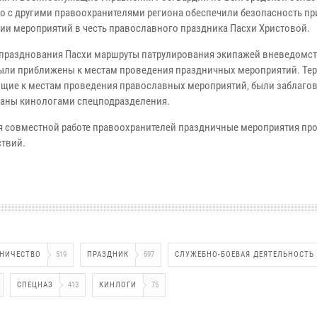
о с другими правоохранителями региона обеспечили безопасность пр
ии мероприятий в честь православного праздника Пасхи Христовой.
 празднования Пасхи маршруты патрулирования экипажей вневедомс
ыли приближены к местам проведения праздничных мероприятий. Тер
щие к местам проведения православных мероприятий, были заблаго
аны кинологами спецподразделения.
я совместной работе правоохранителей праздничные мероприятия пр
твий.
НИЧЕСТВО
519
ПРАЗДНИК
597
СЛУЖЕБНО-БОЕВАЯ ДЕЯТЕЛЬНОСТЬ
СПЕЦНАЗ
413
КИНЛОГИ
75