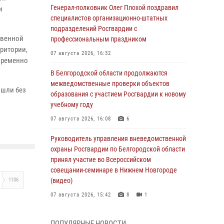
Генерал-полковник Олег Плохой поздравил
и
специалистов организационно-штатных
подразделений Росгвардии с
твенной
профессиональным праздником
ритории,
07 августа 2026, 16:32
временно
В Белгородской области продолжаются
межведомственные проверки объектов
ошли без
образования с участием Росгвардии к новому
учебному году
07 августа 2026, 16:08
6
Руководитель управления вневедомственной
охраны Росгвардии по Белгородской области
принял участие во Всероссийском
совещании-семинаре в Нижнем Новгороде
1106
(видео)
07 августа 2026, 15:42
8
1
В Алексеевском округе росгвардейцы
ПОПУЛЯРНЫЕ НОВОСТИ