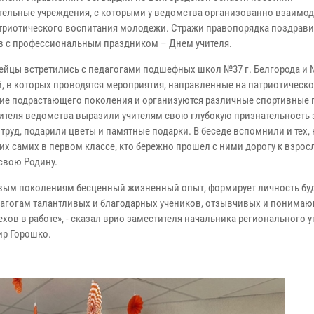
тельные учреждения, с которыми у ведомства организованно взаимод
триотического воспитания молодежи. Стражи правопорядка поздрав
в с профессиональным праздником – Днем учителя.
ейцы встретились с педагогами подшефных школ №37 г. Белгорода и 
, в которых проводятся мероприятия, направленные на патриотическ
ие подрастающего поколения и организуются различные спортивные 
ителя ведомства выразили учителям свою глубокую признательность 
труд, подарили цветы и памятные подарки. В беседе вспомнили и тех, 
их самих в первом классе, кто бережно прошел с ними дорогу к взрос
свою Родину.
новым поколениям бесценный жизненный опыт, формирует личность бу
едагогам талантливых и благодарных учеников, отзывчивых и понима
ехов в работе», - сказал врио заместителя начальника регионального 
ир Горошко.