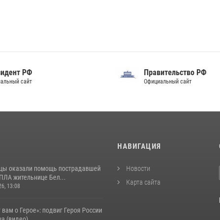
идент РФ
Правительство РФ
альный сайт
Официальный сайт
И
НАВИГАЦИЯ
цы оказали помощь пострадавшей
Новости
ПЛА жительнице Бел...
Карта сайта
26, 13:08
 вам о Герое»: подвиг Героя России
а (видео)