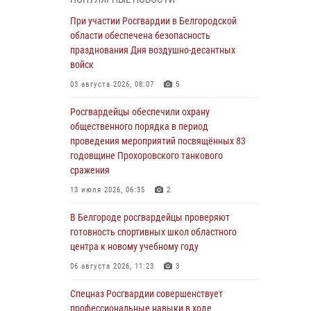
Росгвардейцы оказали адресную помощь
жителям Луганской Народной Республики
При участии Росгвардии в Белгородской
области обеспечена безопасность
07 августа 2026, 16:37
празднования Дня воздушно-десантных
войск
Генерал-полковник Олег Плохой поздравил
специалистов организационно-штатных
03 августа 2026, 08:07
5
подразделений Росгвардии с
профессиональным праздником
Росгвардейцы обеспечили охрану
общественного порядка в период
07 августа 2026, 16:32
проведения мероприятий посвящённых 83
годовщине Прохоровского танкового
В Белгородской области продолжаются
сражения
межведомственные проверки объектов
образования с участием Росгвардии к новому
13 июля 2026, 06:35
2
учебному году
В Белгороде росгвардейцы проверяют
07 августа 2026, 16:08
6
готовность спортивных школ областного
центра к новому учебному году
Руководитель управления вневедомственной
охраны Росгвардии по Белгородской области
06 августа 2026, 11:23
3
принял участие во Всероссийском
совещании-семинаре в Нижнем Новгороде
Спецназ Росгвардии совершенствует
(видео)
профессиональные навыки в ходе