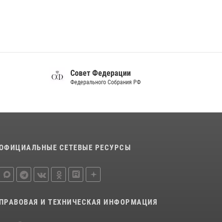
14 июля 2026, 07:13
В Белгороде росгвардейцы приняли участие
в круглом столе с представителем
Российского общества «Знание»
17 июля 2026, 07:10
Совет Федерации
Росгвардейцы провели урок безопасности
Федерального Собрания РФ
для воспитанников Старооскольского
военно-патриотического клуба
10 июля 2026, 06:30
ОФИЦИАЛЬНЫЕ СЕТЕВЫЕ РЕСУРСЫ
ПРАВОВАЯ И ТЕХНИЧЕСКАЯ ИНФОРМАЦИЯ