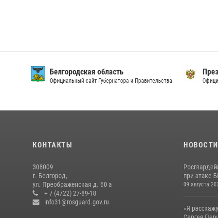
Белгородская область
През
Официальный сайт Губернатора и Правительства
Офици
КОНТАКТЫ
НОВОСТ
308009
Росгвардей
г. Белгород,
при атаке Б
ул. Преображенская д. 60 а
09 августа 20
+ 7 (4722) 27-89-18
info31@rosguard.gov.ru
«Я расскажу
Сергея Перц