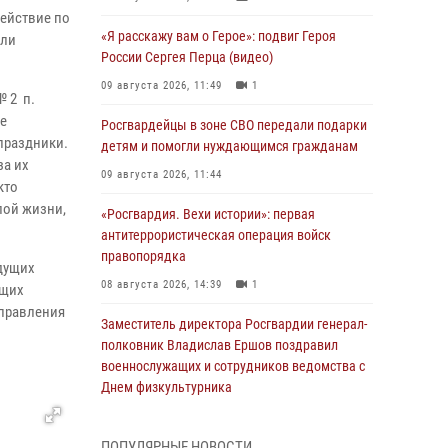
ействие по
«Я расскажу вам о Герое»: подвиг Героя
или
России Сергея Перца (видео)
09 августа 2026, 11:49
1
№ 2 п.
ое
Росгвардейцы в зоне СВО передали подарки
праздники.
детям и помогли нуждающимся гражданам
за их
09 августа 2026, 11:44
кто
лой жизни,
«Росгвардия. Вехи истории»: первая
антитеррористическая операция войск
правопорядка
дущих
08 августа 2026, 14:39
1
ющих
управления
Заместитель директора Росгвардии генерал-
полковник Владислав Ершов поздравил
военнослужащих и сотрудников ведомства с
Днем физкультурника
08 августа 2026, 14:32
ПОПУЛЯРНЫЕ НОВОСТИ