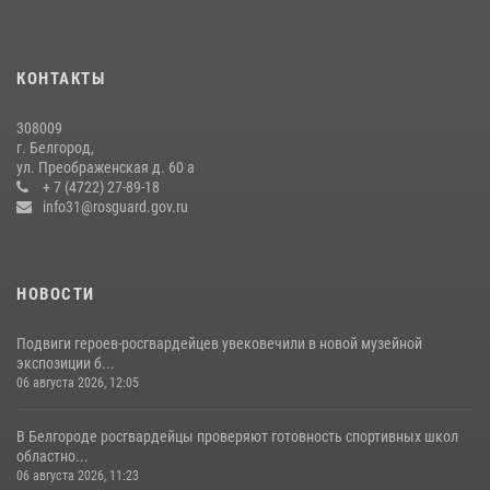
Белгородский росгвардеец стал победителем юбилейного
чемпионата войск национальной гвардии Российской Федерации по
КОНТАКТЫ
боксу
07 июля 2026, 16:59
308009
г. Белгород,
Росгвардейцы провели урок безопасности для воспитанников
ул. Преображенская д. 60 а
Старооскольского военно-патриотического клуба
+ 7 (4722) 27-89-18
info31@rosguard.gov.ru
10 июля 2026, 06:30
НОВОСТИ
Подвиги героев‑росгвардейцев увековечили в новой музейной
экспозиции б...
06 августа 2026, 12:05
В Белгороде росгвардейцы проверяют готовность спортивных школ
областно...
06 августа 2026, 11:23