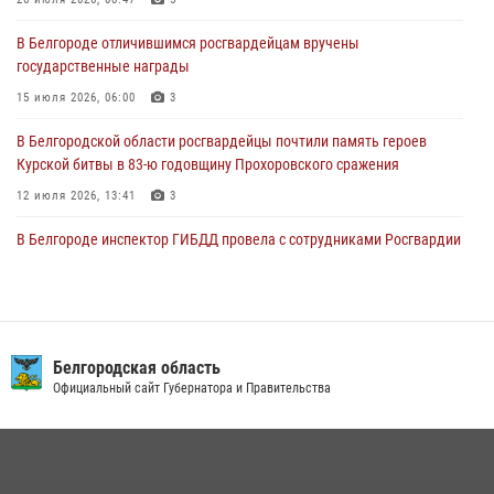
03 августа 2026, 13:29
В Белгороде отличившимся росгвардейцам вручены
«Я расскажу вам о Герое»: история подполковника милиции в
государственные награды
отставке Виктора Хайрулика (видео)
15 июля 2026, 06:00
3
03 августа 2026, 10:37
1
В Белгородской области росгвардейцы почтили память героев
Курской битвы в 83-ю годовщину Прохоровского сражения
12 июля 2026, 13:41
3
В Белгороде инспектор ГИБДД провела с сотрудниками Росгвардии
беседу по профилактике аварийности
09 июля 2026, 10:07
Сотрудник СОБР «Белогор» Росгвардии рассказал о физической
подготовке спецподразделения в эфире радио «России - Белгород»
Белгородская область
Официальный сайт Губернатора и Правительства
22 июля 2026, 14:36
В Белгороде росгвардейцы приняли участие в круглом столе с
представителем Российского общества «Знание»
17 июля 2026, 07:10