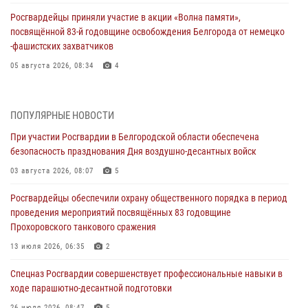
Росгвардейцы приняли участие в акции «Волна памяти»,
посвящённой 83‑й годовщине освобождения Белгорода от немецко
‑фашистских захватчиков
05 августа 2026, 08:34
4
Росгвардия призывает белгородских владельцев оружия не
затягивать с перерегистрацией
ПОПУЛЯРНЫЕ НОВОСТИ
05 августа 2026, 05:01
При участии Росгвардии в Белгородской области обеспечена
безопасность празднования Дня воздушно-десантных войск
Росгвардейцы спасли раненого при атаке FPV-дрона ВСУ жителя
белгородского приграничья
03 августа 2026, 08:07
5
04 августа 2026, 10:43
1
Росгвардейцы обеспечили охрану общественного порядка в период
проведения мероприятий посвящённых 83 годовщине
За неделю белгородские росгвардейцы пресекли свыше 130
Прохоровского танкового сражения
правонарушений
13 июля 2026, 06:35
2
04 августа 2026, 06:03
Спецназ Росгвардии совершенствует профессиональные навыки в
Сотрудники Росгвардии задержали подозреваемую в краже
ходе парашютно-десантной подготовки
товаров из гипермаркета в Белгороде
26 июля 2026, 08:47
5