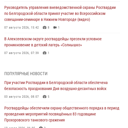
Руководитель управления вневедомственной охраны Росгвардии
по Белгородской области принял участие во Всероссийском
совещании-семинаре в Нижнем Новгороде (видео)
07 августа 2026, 15:42
8
1
В Алексеевском округе росгвардейцы пресекли условное
проникновение в детский лагерь «Солнышко»
07 августа 2026, 07:39
1
Белгородским радиослушателям рассказали о роли физической
культуры в жизни росгвардейцев
ПОПУЛЯРНЫЕ НОВОСТИ
07 августа 2026, 06:19
При участии Росгвардии в Белгородской области обеспечена
безопасность празднования Дня воздушно-десантных войск
Подвиги героев‑росгвардейцев увековечили в новой музейной
экспозиции белгородского музея‑диорамы «Курская битва.
03 августа 2026, 08:07
5
Белгородское направление»
Росгвардейцы обеспечили охрану общественного порядка в период
06 августа 2026, 12:05
3
проведения мероприятий посвящённых 83 годовщине
Прохоровского танкового сражения
В Белгороде росгвардейцы проверяют готовность спортивных школ
областного центра к новому учебному году