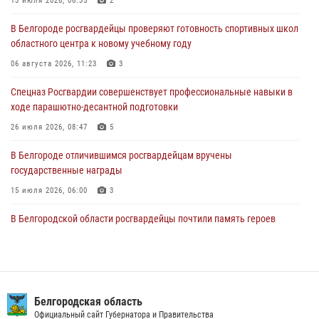
13 июля 2026, 06:35
2
06 августа 2026, 11:23
3
В Белгороде росгвардейцы проверяют готовность спортивных школ
областного центра к новому учебному году
Росгвардия обеспечила общественную безопасность празднования
83-й годовщины освобождения г. Белгорода от немецко -
06 августа 2026, 11:23
3
фашистких захватчиков
Спецназ Росгвардии совершенствует профессиональные навыки в
06 августа 2026, 06:54
3
ходе парашютно-десантной подготовки
Офицеры Росгвардии и ветераны войск правопорядка почтили
26 июля 2026, 08:47
5
память генерала армии Ивана Кирилловича Яковлева
В Белгороде отличившимся росгвардейцам вручены
05 августа 2026, 17:12
2
государственные награды
15 июля 2026, 06:00
3
В Белгородской области росгвардейцы почтили память героев
Курской битвы в 83-ю годовщину Прохоровского сражения
12 июля 2026, 13:41
3
В Белгороде инспектор ГИБДД провела с сотрудниками Росгвардии
беседу по профилактике аварийности
Белгородская область
Официальный сайт Губернатора и Правительства
09 июля 2026, 10:07