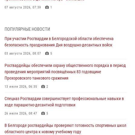
07 августа 2026, 07:39
1
Белгородским радиослушателям рассказали о роли физической
культуры в жизни росгвардейцев
ПОПУЛЯРНЫЕ НОВОСТИ
07 августа 2026, 06:19
При участии Росгвардии в Белгородской области обеспечена
безопасность празднования Дня воздушно-десантных войск
Подвиги героев‑росгвардейцев увековечили в новой музейной
экспозиции белгородского музея‑диорамы «Курская битва.
03 августа 2026, 08:07
5
Белгородское направление»
Росгвардейцы обеспечили охрану общественного порядка в период
06 августа 2026, 12:05
3
проведения мероприятий посвящённых 83 годовщине
Прохоровского танкового сражения
В Белгороде росгвардейцы проверяют готовность спортивных школ
областного центра к новому учебному году
13 июля 2026, 06:35
2
06 августа 2026, 11:23
3
Спецназ Росгвардии совершенствует профессиональные навыки в
ходе парашютно-десантной подготовки
Росгвардия обеспечила общественную безопасность празднования
83-й годовщины освобождения г. Белгорода от немецко -
26 июля 2026, 08:47
5
фашистких захватчиков
В Белгороде росгвардейцы проверяют готовность спортивных школ
06 августа 2026, 06:54
3
областного центра к новому учебному году