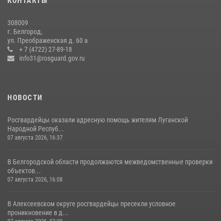
КОНТАКТЫ
17 июля 2026, 07:10
308009
Белгородские росгвардейцы задержали рецидивиста за попытку
г. Белгород,
кражи из магазина
ул. Преображенская д. 60 а
+ 7 (4722) 27-89-18
14 июля 2026, 07:13
info31@rosguard.gov.ru
НОВОСТИ
Росгвардейцы оказали адресную помощь жителям Луганской
Народной Респуб...
07 августа 2026, 16:37
В Белгородской области продолжаются межведомственные проверки
объектов...
07 августа 2026, 16:08
В Алексеевском округе росгвардейцы пресекли условное
проникновение в д...