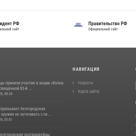
идент РФ
Правительство РФ
альный сайт
Официальный сайт
И
НАВИГАЦИЯ
цы приняли участие в акции «Волна
Новости
свящённой 83‑й ...
Карта сайта
26, 08:34
 призывает белгородских
оружия не затягивать с пе...
26, 05:01
белгородские росгвардейцы