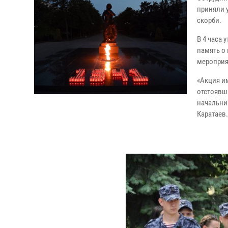
приняли 
скорби.
В 4 часа 
память о
мероприя
«Акция и
отстоявш
начальни
Каратаев.