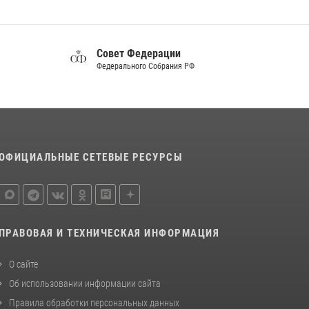
Российского общества «Знание»
17 июля 2026, 07:10
Совет Федерации
Белгородский росгвардеец стал победителем
Федерального Собрания РФ
юбилейного чемпионата войск национальной
гвардии Российской Федерации по боксу
07 июля 2026, 16:59
Росгвардейцы провели урок безопасности
для воспитанников Старооскольского
ОФИЦИАЛЬНЫЕ СЕТЕВЫЕ РЕСУРСЫ
военно-патриотического клуба
10 июля 2026, 06:30
ПРАВОВАЯ И ТЕХНИЧЕСКАЯ ИНФОРМАЦИЯ
О сайте
Об использовании информации сайта
Правила обработки персональных данных