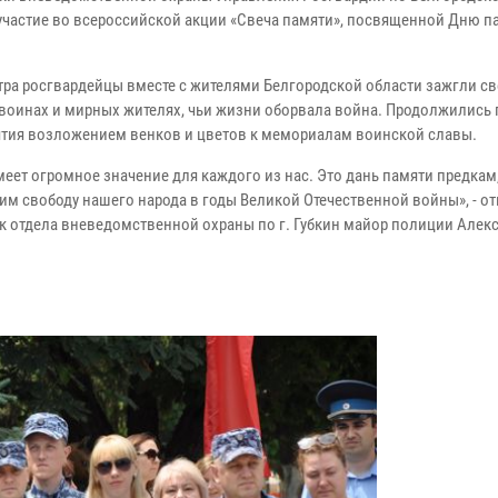
участие во всероссийской акции «Свеча памяти», посвященной Дню п
утра росгвардейцы вместе с жителями Белгородской области зажгли св
 воинах и мирных жителях, чьи жизни оборвала война. Продолжились
тия возложением венков и цветов к мемориалам воинской славы.
меет огромное значение для каждого из нас. Это дань памяти предкам
им свободу нашего народа в годы Великой Отечественной войны», - о
к отдела вневедомственной охраны по г. Губкин майор полиции Алек