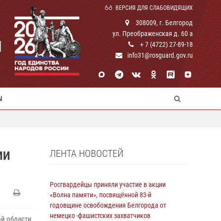
ВЕРСИЯ ДЛЯ СЛАБОВИДЯЩИХ
308009, г. Белгород
ул. Преображенская д. 60 а
И
+ 7 (4722) 27-89-18
info31@rosguard.gov.ru
Ы
ЛЕНТА НОВОСТЕЙ
ИИ
Росгвардейцы приняли участие в акции
«Волна памяти», посвящённой 83‑й
годовщине освобождения Белгорода от
немецко ‑фашистских захватчиков
й области