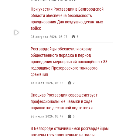
«Я расскажу вам о Герое»: история
При участии Росгвардии в Белгородской
подполковника милиции в отставке Виктора
области обеспечена безопасность
Хайрулика (видео)
празднования Дня воздушно-десантных
войск
03 августа 2026, 10:37
1
03 августа 2026, 08:07
5
Росгвардейцы провели занятия с
участницами военно-исторических сборов
Росгвардейцы обеспечили охрану
«Армата» в Белгородской области
общественного порядка в период
проведения мероприятий посвящённых 83
03 августа 2026, 10:12
1
годовщине Прохоровского танкового
сражения
При участии Росгвардии в Белгородской
области обеспечена безопасность
13 июля 2026, 06:35
2
празднования Дня воздушно-десантных
войск
Спецназ Росгвардии совершенствует
профессиональные навыки в ходе
03 августа 2026, 08:07
5
парашютно-десантной подготовки
«Росгвардия. Вехи истории»: специальные
26 июля 2026, 08:47
5
моторизованные части внутренних войск в
послевоенные десятилетия (видео)
В Белгороде отличившимся росгвардейцам
вручены государственные награды