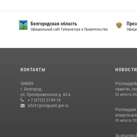
Белгородская область
През
Официальный сайт Губернатора и Правительства
Офици
КОНТАКТЫ
НОВОСТ
308009
Росгвардей
г. Белгород,
памяти», по
ул. Преображенская д. 60 а
05 августа 20
+ 7 (4722) 27-89-18
info31@rosguard.gov.ru
Росгвардия
владельцев 
05 августа 20
За неделю 