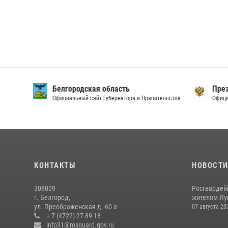
Белгородская область
През
Официальный сайт Губернатора и Правительства
Офици
КОНТАКТЫ
НОВОСТ
308009
Росгвардей
г. Белгород,
жителям Лу
ул. Преображенская д. 60 а
07 августа 20
+ 7 (4722) 27-89-18
info31@rosguard.gov.ru