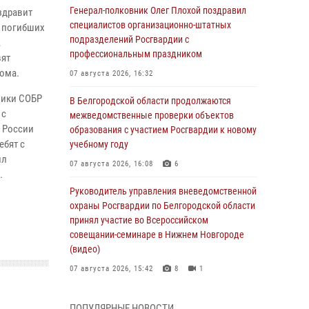
Генерал-полковник Олег Плохой поздравил
здравит
специалистов организационно-штатных
и погибших
подразделений Росгвардии с
,
профессиональным праздником
вят
ома.
07 августа 2026, 16:32
ники СОБР
В Белгородской области продолжаются
 с
межведомственные проверки объектов
 России
образования с участием Росгвардии к новому
ебят с
учебному году
ил
07 августа 2026, 16:08
6
л.
Руководитель управления вневедомственной
охраны Росгвардии по Белгородской области
принял участие во Всероссийском
совещании-семинаре в Нижнем Новгороде
(видео)
07 августа 2026, 15:42
8
1
В Алексеевском округе росгвардейцы
ПОПУЛЯРНЫЕ НОВОСТИ