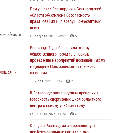
пресекли условное проникновение в детский
лагерь «Солнышко»
При участии Росгвардии в Белгородской
области обеспечена безопасность
07 августа 2026, 07:39
1
празднования Дня воздушно-десантных
Белгородским радиослушателям рассказали
войск
о роли физической культуры в жизни
кой области
03 августа 2026, 08:07
5
росгвардейцев
Росгвардейцы обеспечили охрану
07 августа 2026, 06:19
общественного порядка в период
Подвиги героев‑росгвардейцев увековечили
проведения мероприятий посвящённых 83
в новой музейной экспозиции белгородского
годовщине Прохоровского танкового
ующая →
музея‑диорамы «Курская битва.
сражения
Белгородское направление»
13 июля 2026, 06:35
2
06 августа 2026, 12:05
3
В Белгороде росгвардейцы проверяют
В Белгороде росгвардейцы проверяют
готовность спортивных школ областного
готовность спортивных школ областного
центра к новому учебному году
центра к новому учебному году
06 августа 2026, 11:23
3
06 августа 2026, 11:23
3
Спецназ Росгвардии совершенствует
Росгвардия обеспечила общественную
профессиональные навыки в ходе