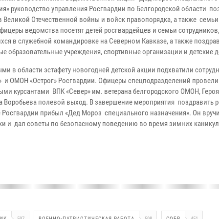
ия» руководство управления Росгвардии по Белгородской области по
в Великой Отечественной войны и войск правопорядка, а также семь
Офицеры ведомства посетят детей росгвардейцев и семьи сотрудников
хся в служебной командировке на Северном Кавказе, а также поздра
е образовательные учреждения, спортивные организации и детские д
ми в области эстафету новогодней детской акции подхватили сотруд
» и ОМОН «Острог» Росгвардии. Офицеры спецподразделений провели
ми курсантами ВПК «Север» им. ветерана белгородского ОМОН, Героя
а Воробьева полевой выход. В завершение мероприятия поздравить р
Росгвардии прибыл «Дед Мороз специального назначения». Он вруч
и и дал советы по безопасному поведению во время зимних канику
ИК
597
ВОЕННО-ПАТРИОТИЧЕСКАЯ РАБОТА
598
СОБР
451