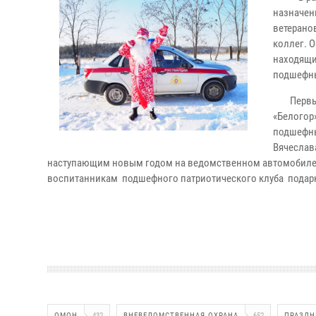
назначен
ветерано
коллег. 
находящи
подшефны
Первы
«Белогор
подшефны
Вячеслав
наступающим новым годом на ведомственном автомобиле 
воспитанникам подшефного патриотического клуба подарк
ОМОН
432
ВНЕВЕДОМСТВЕННАЯ ОХРАНА
652
ПРАЗДН