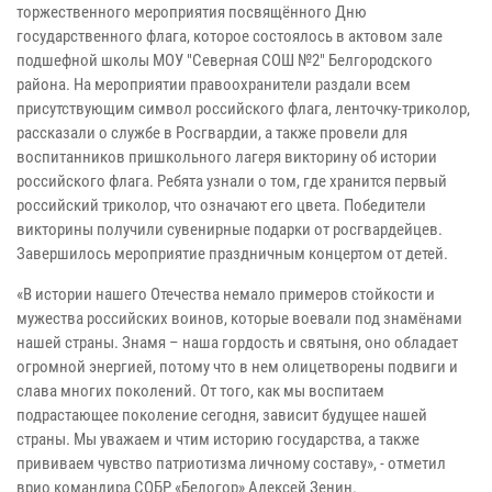
торжественного мероприятия посвящённого Дню
государственного флага, которое состоялось в актовом зале
подшефной школы МОУ "Северная СОШ №2" Белгородского
района. На мероприятии правоохранители раздали всем
присутствующим символ российского флага, ленточку-триколор,
рассказали о службе в Росгвардии, а также провели для
воспитанников пришкольного лагеря викторину об истории
российского флага. Ребята узнали о том, где хранится первый
российский триколор, что означают его цвета. Победители
викторины получили сувенирные подарки от росгвардейцев.
Завершилось мероприятие праздничным концертом от детей.
«В истории нашего Отечества немало примеров стойкости и
мужества российских воинов, которые воевали под знамёнами
нашей страны. Знамя – наша гордость и святыня, оно обладает
огромной энергией, потому что в нем олицетворены подвиги и
слава многих поколений. От того, как мы воспитаем
подрастающее поколение сегодня, зависит будущее нашей
страны. Мы уважаем и чтим историю государства, а также
прививаем чувство патриотизма личному составу», - отметил
врио командира СОБР «Белогор» Алексей Зенин.