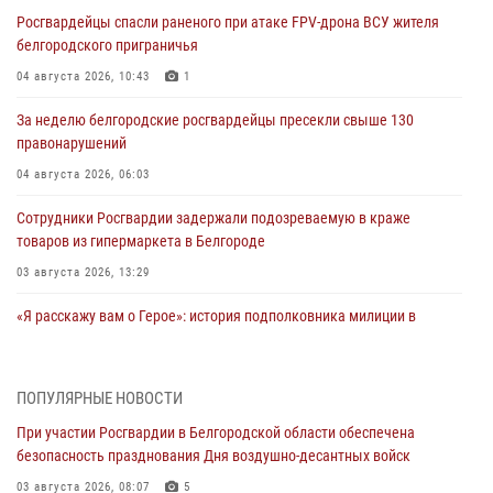
Росгвардейцы спасли раненого при атаке FPV-дрона ВСУ жителя
белгородского приграничья
04 августа 2026, 10:43
1
За неделю белгородские росгвардейцы пресекли свыше 130
правонарушений
04 августа 2026, 06:03
Сотрудники Росгвардии задержали подозреваемую в краже
товаров из гипермаркета в Белгороде
03 августа 2026, 13:29
«Я расскажу вам о Герое»: история подполковника милиции в
отставке Виктора Хайрулика (видео)
03 августа 2026, 10:37
1
ПОПУЛЯРНЫЕ НОВОСТИ
Росгвардейцы провели занятия с участницами военно-исторических
При участии Росгвардии в Белгородской области обеспечена
сборов «Армата» в Белгородской области
безопасность празднования Дня воздушно-десантных войск
03 августа 2026, 10:12
1
03 августа 2026, 08:07
5