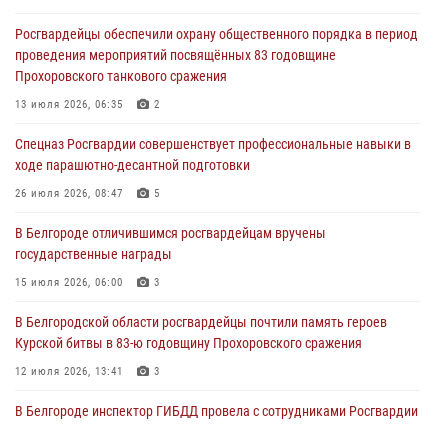
При участии Росгвардии в Белгородской области обеспечена
Росгвардейцы обеспечили охрану общественного порядка в период
безопасность празднования Дня воздушно-десантных войск
проведения мероприятий посвящённых 83 годовщине
03 августа 2026, 08:07
5
Прохоровского танкового сражения
«Росгвардия. Вехи истории»: специальные моторизованные части
13 июля 2026, 06:35
2
внутренних войск в послевоенные десятилетия (видео)
Спецназ Росгвардии совершенствует профессиональные навыки в
02 августа 2026, 07:10
1
ходе парашютно-десантной подготовки
Росгвардейцы оказали помощь пострадавшему в результате атаки
26 июля 2026, 08:47
5
FPV-дрона ВСУ в Белгородской области
В Белгороде отличившимся росгвардейцам вручены
01 августа 2026, 16:43
государственные награды
15 июля 2026, 06:00
3
В Белгородской области росгвардейцы почтили память героев
Курской битвы в 83-ю годовщину Прохоровского сражения
12 июля 2026, 13:41
3
В Белгороде инспектор ГИБДД провела с сотрудниками Росгвардии
беседу по профилактике аварийности