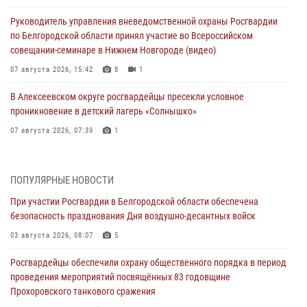
Руководитель управления вневедомственной охраны Росгвардии
по Белгородской области принял участие во Всероссийском
совещании-семинаре в Нижнем Новгороде (видео)
07 августа 2026, 15:42
8
1
В Алексеевском округе росгвардейцы пресекли условное
проникновение в детский лагерь «Солнышко»
07 августа 2026, 07:39
1
Белгородским радиослушателям рассказали о роли физической
культуры в жизни росгвардейцев
ПОПУЛЯРНЫЕ НОВОСТИ
07 августа 2026, 06:19
При участии Росгвардии в Белгородской области обеспечена
безопасность празднования Дня воздушно-десантных войск
Подвиги героев‑росгвардейцев увековечили в новой музейной
экспозиции белгородского музея‑диорамы «Курская битва.
03 августа 2026, 08:07
5
Белгородское направление»
Росгвардейцы обеспечили охрану общественного порядка в период
06 августа 2026, 12:05
3
проведения мероприятий посвящённых 83 годовщине
Прохоровского танкового сражения
В Белгороде росгвардейцы проверяют готовность спортивных школ