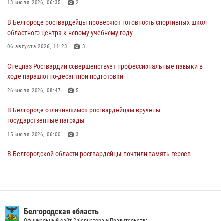
областного центра к новому учебному году
13 июля 2026, 06:35
2
06 августа 2026, 11:23
3
В Белгороде росгвардейцы проверяют готовность спортивных школ
областного центра к новому учебному году
Росгвардия обеспечила общественную безопасность празднования
83-й годовщины освобождения г. Белгорода от немецко -
06 августа 2026, 11:23
3
фашистких захватчиков
Спецназ Росгвардии совершенствует профессиональные навыки в
06 августа 2026, 06:54
3
ходе парашютно-десантной подготовки
Офицеры Росгвардии и ветераны войск правопорядка почтили
26 июля 2026, 08:47
5
память генерала армии Ивана Кирилловича Яковлева
В Белгороде отличившимся росгвардейцам вручены
05 августа 2026, 17:12
2
государственные награды
15 июля 2026, 06:00
3
В Белгородской области росгвардейцы почтили память героев
Курской битвы в 83-ю годовщину Прохоровского сражения
12 июля 2026, 13:41
3
В Белгороде инспектор ГИБДД провела с сотрудниками Росгвардии
беседу по профилактике аварийности
Белгородская область
Официальный сайт Губернатора и Правительства