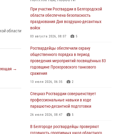
пресекли условное проникновение в детский
лагерь «Солнышко»
При участии Росгвардии в Белгородской
области обеспечена безопасность
07 августа 2026, 07:39
1
празднования Дня воздушно-десантных
Белгородским радиослушателям рассказали
войск
кой области
о роли физической культуры в жизни
03 августа 2026, 08:07
5
росгвардейцев
Росгвардейцы обеспечили охрану
07 августа 2026, 06:19
общественного порядка в период
Подвиги героев‑росгвардейцев увековечили
проведения мероприятий посвящённых 83
в новой музейной экспозиции белгородского
годовщине Прохоровского танкового
ующая →
музея‑диорамы «Курская битва.
сражения
Белгородское направление»
13 июля 2026, 06:35
2
06 августа 2026, 12:05
3
Спецназ Росгвардии совершенствует
В Белгороде росгвардейцы проверяют
профессиональные навыки в ходе
готовность спортивных школ областного
парашютно-десантной подготовки
центра к новому учебному году
26 июля 2026, 08:47
5
06 августа 2026, 11:23
3
В Белгороде росгвардейцы проверяют
Росгвардия обеспечила общественную
готовность спортивных школ областного