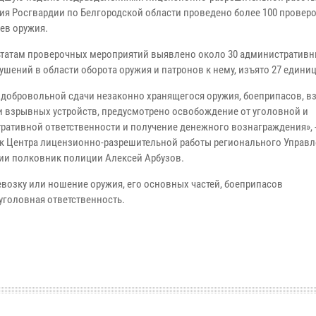
ия Росгвардии по Белгородской области проведено более 100 провер
ев оружия.
ьтатам проверочных мероприятий выявлено около 30 административ
ушений в области оборота оружия и патронов к нему, изъято 27 единиц
е добровольной сдачи незаконно хранящегося оружия, боеприпасов, 
и взрывных устройств, предусмотрено освобождение от уголовной и
ративной ответственности и получение денежного вознаграждения», 
к Центра лицензионно-разрешительной работы регионального Управ
ии полковник полиции Алексей Арбузов.
ревозку или ношение оружия, его основных частей, боеприпасов
уголовная ответственность.