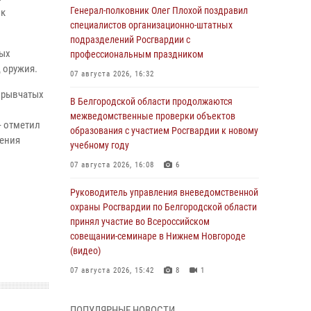
Генерал-полковник Олег Плохой поздравил
ок
специалистов организационно-штатных
подразделений Росгвардии с
ных
профессиональным праздником
 оружия.
07 августа 2026, 16:32
взрывчатых
В Белгородской области продолжаются
межведомственные проверки объектов
- отметил
образования с участием Росгвардии к новому
ления
учебному году
07 августа 2026, 16:08
6
Руководитель управления вневедомственной
охраны Росгвардии по Белгородской области
принял участие во Всероссийском
совещании-семинаре в Нижнем Новгороде
(видео)
07 августа 2026, 15:42
8
1
В Алексеевском округе росгвардейцы
ПОПУЛЯРНЫЕ НОВОСТИ