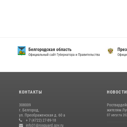
Белгородская область
През
Официальный сайт Губернатора и Правительства
Офици
КОНТАКТЫ
НОВОСТ
308009
Росгвардей
г. Белгород,
жителям Лу
ул. Преображенская д. 60 а
07 августа 20
+ 7 (4722) 27-89-18
info31@rosguard.gov.ru