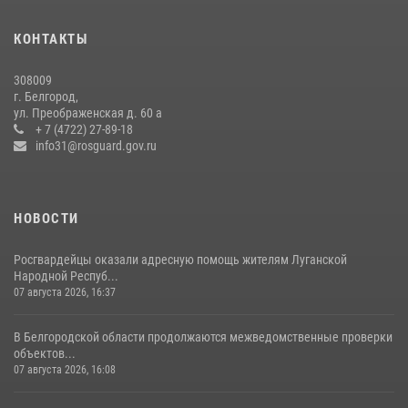
Белгородские росгвардейцы задержали рецидивиста за попытку
кражи из магазина
КОНТАКТЫ
14 июля 2026, 07:13
308009
В Белгороде росгвардейцы приняли участие в круглом столе с
г. Белгород,
представителем Российского общества «Знание»
ул. Преображенская д. 60 а
+ 7 (4722) 27-89-18
17 июля 2026, 07:10
info31@rosguard.gov.ru
НОВОСТИ
Росгвардейцы оказали адресную помощь жителям Луганской
Народной Респуб...
07 августа 2026, 16:37
В Белгородской области продолжаются межведомственные проверки
объектов...
07 августа 2026, 16:08