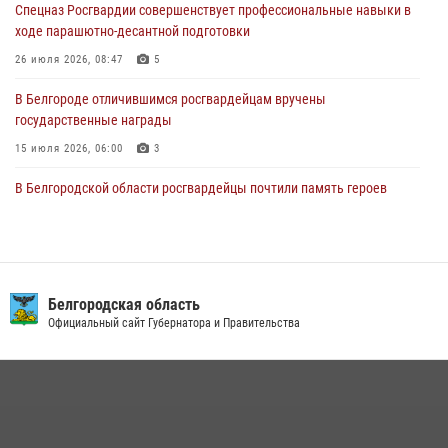
Спецназ Росгвардии совершенствует профессиональные навыки в
06 августа 2026, 06:54
3
ходе парашютно-десантной подготовки
Офицеры Росгвардии и ветераны войск правопорядка почтили
26 июля 2026, 08:47
5
память генерала армии Ивана Кирилловича Яковлева
В Белгороде отличившимся росгвардейцам вручены
05 августа 2026, 17:12
2
государственные награды
15 июля 2026, 06:00
3
В Белгородской области росгвардейцы почтили память героев
Курской битвы в 83-ю годовщину Прохоровского сражения
12 июля 2026, 13:41
3
В Белгороде инспектор ГИБДД провела с сотрудниками Росгвардии
беседу по профилактике аварийности
Белгородская область
Официальный сайт Губернатора и Правительства
09 июля 2026, 10:07
Сотрудник СОБР «Белогор» Росгвардии рассказал о физической
подготовке спецподразделения в эфире радио «России - Белгород»
22 июля 2026, 14:36