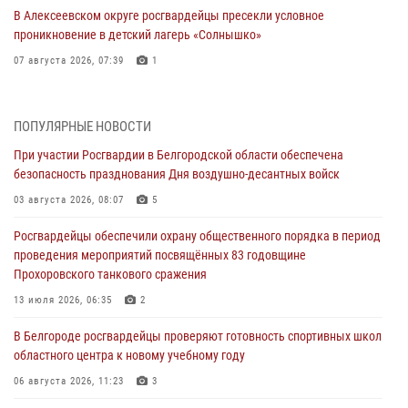
В Алексеевском округе росгвардейцы пресекли условное
проникновение в детский лагерь «Солнышко»
07 августа 2026, 07:39
1
Белгородским радиослушателям рассказали о роли физической
культуры в жизни росгвардейцев
ПОПУЛЯРНЫЕ НОВОСТИ
07 августа 2026, 06:19
При участии Росгвардии в Белгородской области обеспечена
безопасность празднования Дня воздушно-десантных войск
Подвиги героев‑росгвардейцев увековечили в новой музейной
экспозиции белгородского музея‑диорамы «Курская битва.
03 августа 2026, 08:07
5
Белгородское направление»
Росгвардейцы обеспечили охрану общественного порядка в период
06 августа 2026, 12:05
3
проведения мероприятий посвящённых 83 годовщине
Прохоровского танкового сражения
В Белгороде росгвардейцы проверяют готовность спортивных школ
областного центра к новому учебному году
13 июля 2026, 06:35
2
06 августа 2026, 11:23
3
В Белгороде росгвардейцы проверяют готовность спортивных школ
областного центра к новому учебному году
Росгвардия обеспечила общественную безопасность празднования
83-й годовщины освобождения г. Белгорода от немецко -
06 августа 2026, 11:23
3
фашистких захватчиков