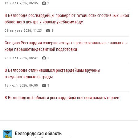
13 июля 2026, 06:35
2
07 августа 2026, 16:08
6
В Белгороде росгвардейцы проверяют готовность спортивных школ
Руководитель управления вневедомственной охраны Росгвардии
областного центра к новому учебному году
по Белгородской области принял участие во Всероссийском
совещании-семинаре в Нижнем Новгороде (видео)
06 августа 2026, 11:23
3
07 августа 2026, 15:42
8
1
Спецназ Росгвардии совершенствует профессиональные навыки в
ходе парашютно-десантной подготовки
В Алексеевском округе росгвардейцы пресекли условное
проникновение в детский лагерь «Солнышко»
26 июля 2026, 08:47
5
07 августа 2026, 07:39
1
В Белгороде отличившимся росгвардейцам вручены
государственные награды
15 июля 2026, 06:00
3
В Белгородской области росгвардейцы почтили память героев
Курской битвы в 83-ю годовщину Прохоровского сражения
12 июля 2026, 13:41
3
Сотрудник СОБР «Белогор» Росгвардии рассказал о физической
подготовке спецподразделения в эфире радио «России - Белгород»
Белгородская область