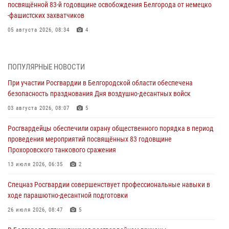
посвящённой 83‑й годовщине освобождения Белгорода от немецко
‑фашистских захватчиков
05 августа 2026, 08:34
4
Росгвардия призывает белгородских владельцев оружия не
затягивать с перерегистрацией
ПОПУЛЯРНЫЕ НОВОСТИ
05 августа 2026, 05:01
При участии Росгвардии в Белгородской области обеспечена
безопасность празднования Дня воздушно-десантных войск
Росгвардейцы спасли раненого при атаке FPV-дрона ВСУ жителя
белгородского приграничья
03 августа 2026, 08:07
5
04 августа 2026, 10:43
1
Росгвардейцы обеспечили охрану общественного порядка в период
проведения мероприятий посвящённых 83 годовщине
За неделю белгородские росгвардейцы пресекли свыше 130
Прохоровского танкового сражения
правонарушений
13 июля 2026, 06:35
2
04 августа 2026, 06:03
Спецназ Росгвардии совершенствует профессиональные навыки в
Сотрудники Росгвардии задержали подозреваемую в краже
ходе парашютно-десантной подготовки
товаров из гипермаркета в Белгороде
26 июля 2026, 08:47
5
03 августа 2026, 13:29