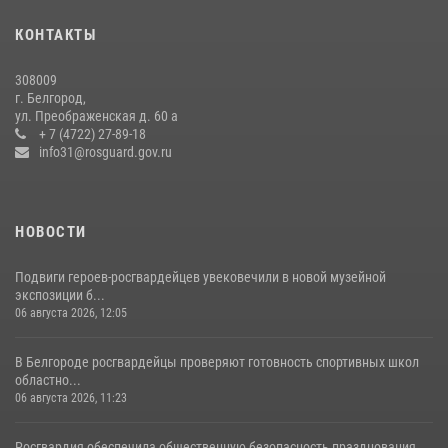
чемпионата войск национальной гвардии Российской Федерации по
КОНТАКТЫ
боксу
07 июля 2026, 16:59
308009
г. Белгород,
Росгвардейцы провели урок безопасности для воспитанников
ул. Преображенская д. 60 а
Старооскольского военно-патриотического клуба
+ 7 (4722) 27-89-18
info31@rosguard.gov.ru
10 июля 2026, 06:30
НОВОСТИ
Подвиги героев‑росгвардейцев увековечили в новой музейной
экспозиции б...
06 августа 2026, 12:05
В Белгороде росгвардейцы проверяют готовность спортивных школ
областно...
06 августа 2026, 11:23
Росгвардия обеспечила общественную безопасность празднования