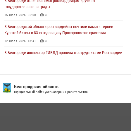
В Белгороде отличившимся росгвардейцам вручены
«Я расскажу вам о Герое»: история подполковника милиции в
государственные награды
отставке Виктора Хайрулика (видео)
15 июля 2026, 06:00
3
03 августа 2026, 10:37
1
В Белгородской области росгвардейцы почтили память героев
Курской битвы в 83-ю годовщину Прохоровского сражения
12 июля 2026, 13:41
3
В Белгороде инспектор ГИБДД провела с сотрудниками Росгвардии
беседу по профилактике аварийности
09 июля 2026, 10:07
Сотрудник СОБР «Белогор» Росгвардии рассказал о физической
подготовке спецподразделения в эфире радио «России - Белгород»
Белгородская область
Официальный сайт Губернатора и Правительства
22 июля 2026, 14:36
В Белгороде росгвардейцы приняли участие в круглом столе с
представителем Российского общества «Знание»
17 июля 2026, 07:10
Белгородский росгвардеец стал победителем юбилейного