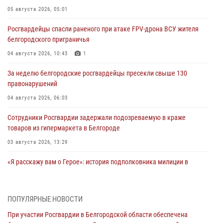
05 августа 2026, 05:01
Росгвардейцы спасли раненого при атаке FPV-дрона ВСУ жителя
белгородского приграничья
04 августа 2026, 10:43
1
За неделю белгородские росгвардейцы пресекли свыше 130
правонарушений
04 августа 2026, 06:03
Сотрудники Росгвардии задержали подозреваемую в краже
товаров из гипермаркета в Белгороде
03 августа 2026, 13:29
«Я расскажу вам о Герое»: история подполковника милиции в
отставке Виктора Хайрулика (видео)
03 августа 2026, 10:37
1
ПОПУЛЯРНЫЕ НОВОСТИ
Росгвардейцы провели занятия с участницами военно-исторических
При участии Росгвардии в Белгородской области обеспечена
сборов «Армата» в Белгородской области