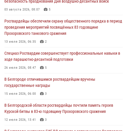
безопасность празднования Дня воздушно-десантных войск
03 августа 2026, 10:12
1
03 августа 2026, 08:07
5
При участии Росгвардии в Белгородской области обеспечена
Росгвардейцы обеспечили охрану общественного порядка в период
безопасность празднования Дня воздушно-десантных войск
проведения мероприятий посвящённых 83 годовщине
03 августа 2026, 08:07
5
Прохоровского танкового сражения
«Росгвардия. Вехи истории»: специальные моторизованные части
13 июля 2026, 06:35
2
внутренних войск в послевоенные десятилетия (видео)
Спецназ Росгвардии совершенствует профессиональные навыки в
02 августа 2026, 07:10
1
ходе парашютно-десантной подготовки
Росгвардейцы оказали помощь пострадавшему в результате атаки
26 июля 2026, 08:47
5
FPV-дрона ВСУ в Белгородской области
В Белгороде отличившимся росгвардейцам вручены
01 августа 2026, 16:43
государственные награды
15 июля 2026, 06:00
3
В Белгородской области росгвардейцы почтили память героев
Курской битвы в 83-ю годовщину Прохоровского сражения
12 июля 2026, 13:41
3