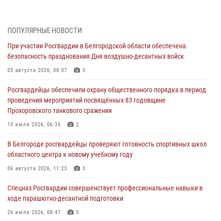
Белгородским радиослушателям рассказали о роли физической
культуры в жизни росгвардейцев
ПОПУЛЯРНЫЕ НОВОСТИ
07 августа 2026, 06:19
При участии Росгвардии в Белгородской области обеспечена
безопасность празднования Дня воздушно-десантных войск
Подвиги героев‑росгвардейцев увековечили в новой музейной
экспозиции белгородского музея‑диорамы «Курская битва.
03 августа 2026, 08:07
5
Белгородское направление»
Росгвардейцы обеспечили охрану общественного порядка в период
06 августа 2026, 12:05
3
проведения мероприятий посвящённых 83 годовщине
Прохоровского танкового сражения
В Белгороде росгвардейцы проверяют готовность спортивных школ
областного центра к новому учебному году
13 июля 2026, 06:35
2
06 августа 2026, 11:23
3
В Белгороде росгвардейцы проверяют готовность спортивных школ
областного центра к новому учебному году
Росгвардия обеспечила общественную безопасность празднования
83-й годовщины освобождения г. Белгорода от немецко -
06 августа 2026, 11:23
3
фашистких захватчиков
Спецназ Росгвардии совершенствует профессиональные навыки в
06 августа 2026, 06:54
3
ходе парашютно-десантной подготовки
Офицеры Росгвардии и ветераны войск правопорядка почтили
26 июля 2026, 08:47
5