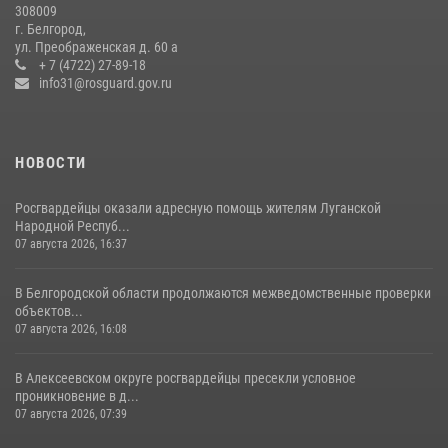
308009
Белгородские росгвардейцы задержали рецидивиста за попытку
г. Белгород,
кражи из магазина
ул. Преображенская д. 60 а
+ 7 (4722) 27-89-18
14 июля 2026, 07:13
info31@rosguard.gov.ru
НОВОСТИ
Росгвардейцы оказали адресную помощь жителям Луганской
Народной Респуб...
07 августа 2026, 16:37
В Белгородской области продолжаются межведомственные проверки
объектов...
07 августа 2026, 16:08
В Алексеевском округе росгвардейцы пресекли условное
проникновение в д...
07 августа 2026, 07:39