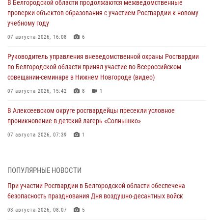
В Белгородской области продолжаются межведомственные
проверки объектов образования с участием Росгвардии к новому
учебному году
07 августа 2026, 16:08
6
Руководитель управления вневедомственной охраны Росгвардии
по Белгородской области принял участие во Всероссийском
совещании-семинаре в Нижнем Новгороде (видео)
07 августа 2026, 15:42
8
1
В Алексеевском округе росгвардейцы пресекли условное
проникновение в детский лагерь «Солнышко»
07 августа 2026, 07:39
1
Белгородским радиослушателям рассказали о роли физической
культуры в жизни росгвардейцев
ПОПУЛЯРНЫЕ НОВОСТИ
07 августа 2026, 06:19
При участии Росгвардии в Белгородской области обеспечена
безопасность празднования Дня воздушно-десантных войск
Подвиги героев‑росгвардейцев увековечили в новой музейной
экспозиции белгородского музея‑диорамы «Курская битва.
03 августа 2026, 08:07
5
Белгородское направление»