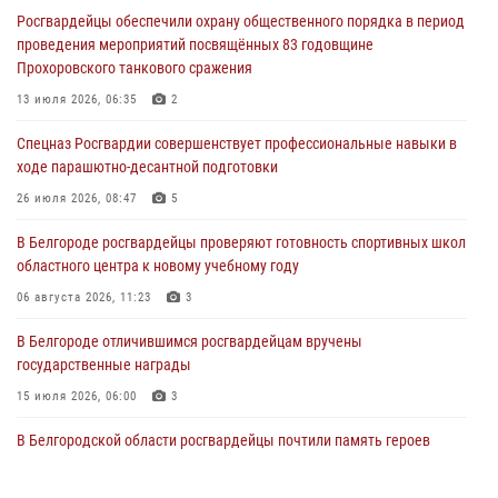
Росгвардейцы обеспечили охрану общественного порядка в период
06 августа 2026, 12:05
3
проведения мероприятий посвящённых 83 годовщине
Прохоровского танкового сражения
В Белгороде росгвардейцы проверяют готовность спортивных школ
областного центра к новому учебному году
13 июля 2026, 06:35
2
06 августа 2026, 11:23
3
Спецназ Росгвардии совершенствует профессиональные навыки в
ходе парашютно-десантной подготовки
Росгвардия обеспечила общественную безопасность празднования
83-й годовщины освобождения г. Белгорода от немецко -
26 июля 2026, 08:47
5
фашистких захватчиков
В Белгороде росгвардейцы проверяют готовность спортивных школ
06 августа 2026, 06:54
3
областного центра к новому учебному году
Офицеры Росгвардии и ветераны войск правопорядка почтили
06 августа 2026, 11:23
3
память генерала армии Ивана Кирилловича Яковлева
В Белгороде отличившимся росгвардейцам вручены
05 августа 2026, 17:12
2
государственные награды
15 июля 2026, 06:00
3
В Белгородской области росгвардейцы почтили память героев
Курской битвы в 83-ю годовщину Прохоровского сражения
12 июля 2026, 13:41
3