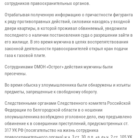
сотрудников правоохранительных органов.
Отрабатывая полученную информацию о причастности фигуранта
к ряду противоправных действий, силовики находясь у входной
двери квартиры, в которой проживал обвиняемый, уведомили
последнего о наличии постановления суда о разрешении зайти в
его жилище. В это время мужчина в целях воспрепятствования
законной деятельности правоохранителей открыл кран подачи
газа к газовой плите.
Сотрудниками ОМОН «Острог» действия мужчины были
пресечены.
Во время обыска у злоумышленника были обнаружены и изъяты
предметы, запрещенные к свободному обороту.
Следственными органами Следственного комитета Российской
Федерации по Белгородской области в о ношении
злоумышленника возбуждено уголовное дело, ему предъявлено
обвинение к в совершении преступлений, предусмотренных ст.
317 УК РФ (посягательство на жизнь сотрудника
правоохранительного органа) и ч. 3 ст. 30, п п. «а, е» ч. 2 ст. 105 УК