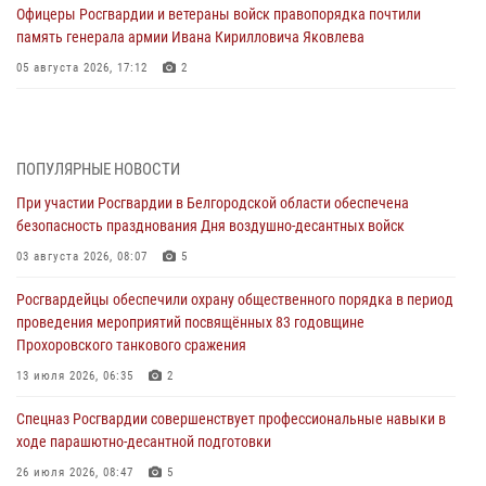
Офицеры Росгвардии и ветераны войск правопорядка почтили
память генерала армии Ивана Кирилловича Яковлева
05 августа 2026, 17:12
2
Росгвардейцы приняли участие в акции «Волна памяти»,
посвящённой 83‑й годовщине освобождения Белгорода от немецко
‑фашистских захватчиков
ПОПУЛЯРНЫЕ НОВОСТИ
05 августа 2026, 08:34
4
При участии Росгвардии в Белгородской области обеспечена
безопасность празднования Дня воздушно-десантных войск
Росгвардия призывает белгородских владельцев оружия не
затягивать с перерегистрацией
03 августа 2026, 08:07
5
05 августа 2026, 05:01
Росгвардейцы обеспечили охрану общественного порядка в период
проведения мероприятий посвящённых 83 годовщине
Росгвардейцы спасли раненого при атаке FPV-дрона ВСУ жителя
Прохоровского танкового сражения
белгородского приграничья
13 июля 2026, 06:35
2
04 августа 2026, 10:43
1
Спецназ Росгвардии совершенствует профессиональные навыки в
За неделю белгородские росгвардейцы пресекли свыше 130
ходе парашютно-десантной подготовки
правонарушений
26 июля 2026, 08:47
5
04 августа 2026, 06:03