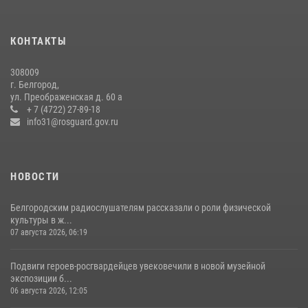
В Белгороде росгвардейцы приняли участие в круглом столе с
представителем Российского общества «Знание»
КОНТАКТЫ
17 июля 2026, 07:10
308009
Белгородский росгвардеец стал победителем юбилейного
г. Белгород,
чемпионата войск национальной гвардии Российской Федерации по
ул. Преображенская д. 60 а
боксу
+ 7 (4722) 27-89-18
info31@rosguard.gov.ru
07 июля 2026, 16:59
НОВОСТИ
Белгородским радиослушателям рассказали о роли физической
культуры в ж...
07 августа 2026, 06:19
Подвиги героев‑росгвардейцев увековечили в новой музейной
экспозиции б...
06 августа 2026, 12:05