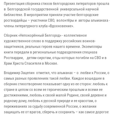
Презентация сборника стихов белгородских литераторов прошла
в Белгородской государственной универсальной научной
библиотеке. В мероприятии приняли участие белгородские
росгвардейцы – участники СВО, волонтёры и авторы альманаха -
члены литературного клуба «Вдохновение».
Сборник «Непокорённый Белгород» - коллективное
художественное слово в поддержку российских воинов-
защитников, реальных героев нашего времени. Экземпляры
книги передали в региональные подразделения спецназа
Росгвардии, детям-сиротам, отцы которых погибли на СВО и в
Храм Христа Спасителя в Москве.
Владимир Зацепин отметил, что альманах – о любви к России, о
самых разных проявлениях такой любви. Каждое вошедшее в
сборник стихотворение показывает одну из ее сторон: любовь к
стране в целом со всем ее героическим прошлым и всеми ее
достижениями, любовь к своей малой Родине, своей деревне и
родному дому, любовь к русской природе и ее красотам, о
переживаниях за судьбу современной России, о желании
защищать ее от врагов, сберечь и сохранить – как самое дорогое