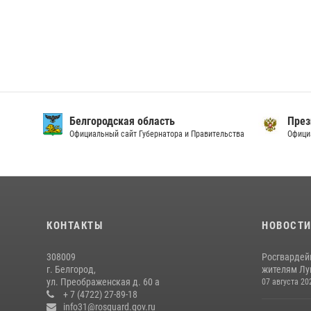
Белгородская область
През
Официальный сайт Губернатора и Правительства
Офици
КОНТАКТЫ
НОВОСТ
308009
Росгвардей
г. Белгород,
жителям Лу
ул. Преображенская д. 60 а
07 августа 20
+ 7 (4722) 27-89-18
info31@rosguard.gov.ru