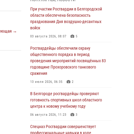
пресекли условное проникновение в детский
лагерь «Солнышко»
При участии Росгвардии в Белгородской
области обеспечена безопасность
07 августа 2026, 07:39
1
празднования Дня воздушно-десантных
Белгородским радиослушателям рассказали
войск
ующая →
о роли физической культуры в жизни
03 августа 2026, 08:07
5
росгвардейцев
Росгвардейцы обеспечили охрану
07 августа 2026, 06:19
общественного порядка в период
Подвиги героев‑росгвардейцев увековечили
проведения мероприятий посвящённых 83
в новой музейной экспозиции белгородского
годовщине Прохоровского танкового
музея‑диорамы «Курская битва.
сражения
Белгородское направление»
13 июля 2026, 06:35
2
06 августа 2026, 12:05
3
В Белгороде росгвардейцы проверяют
В Белгороде росгвардейцы проверяют
готовность спортивных школ областного
готовность спортивных школ областного
центра к новому учебному году
центра к новому учебному году
06 августа 2026, 11:23
3
06 августа 2026, 11:23
3
Спецназ Росгвардии совершенствует
Росгвардия обеспечила общественную
профессиональные навыки в ходе