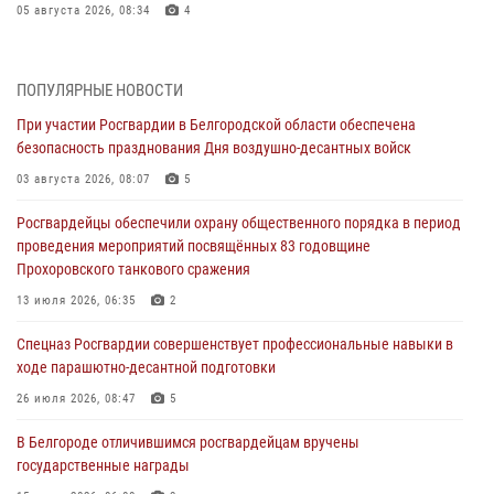
05 августа 2026, 08:34
4
Росгвардия призывает белгородских владельцев оружия не
затягивать с перерегистрацией
ПОПУЛЯРНЫЕ НОВОСТИ
05 августа 2026, 05:01
При участии Росгвардии в Белгородской области обеспечена
безопасность празднования Дня воздушно-десантных войск
Росгвардейцы спасли раненого при атаке FPV-дрона ВСУ жителя
белгородского приграничья
03 августа 2026, 08:07
5
04 августа 2026, 10:43
1
Росгвардейцы обеспечили охрану общественного порядка в период
проведения мероприятий посвящённых 83 годовщине
За неделю белгородские росгвардейцы пресекли свыше 130
Прохоровского танкового сражения
правонарушений
13 июля 2026, 06:35
2
04 августа 2026, 06:03
Спецназ Росгвардии совершенствует профессиональные навыки в
Сотрудники Росгвардии задержали подозреваемую в краже
ходе парашютно-десантной подготовки
товаров из гипермаркета в Белгороде
26 июля 2026, 08:47
5
03 августа 2026, 13:29
В Белгороде отличившимся росгвардейцам вручены
«Я расскажу вам о Герое»: история подполковника милиции в
государственные награды
отставке Виктора Хайрулика (видео)