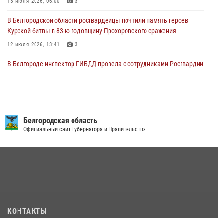
15 июля 2026, 06:00
3
03 августа 2026, 10:37
1
В Белгородской области росгвардейцы почтили память героев
Курской битвы в 83-ю годовщину Прохоровского сражения
12 июля 2026, 13:41
3
В Белгороде инспектор ГИБДД провела с сотрудниками Росгвардии
беседу по профилактике аварийности
09 июля 2026, 10:07
Сотрудник СОБР «Белогор» Росгвардии рассказал о физической
подготовке спецподразделения в эфире радио «России - Белгород»
Белгородская область
Официальный сайт Губернатора и Правительства
22 июля 2026, 14:36
В Белгороде росгвардейцы приняли участие в круглом столе с
представителем Российского общества «Знание»
17 июля 2026, 07:10
Белгородский росгвардеец стал победителем юбилейного
чемпионата войск национальной гвардии Российской Федерации по
КОНТАКТЫ
боксу