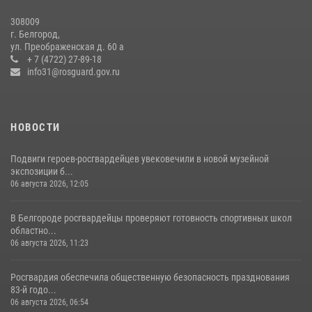
07 июля 2026, 16:59
308009
г. Белгород,
Росгвардейцы провели урок безопасности для воспитанников
ул. Преображенская д. 60 а
Старооскольского военно-патриотического клуба
+ 7 (4722) 27-89-18
info31@rosguard.gov.ru
10 июля 2026, 06:30
НОВОСТИ
Подвиги героев‑росгвардейцев увековечили в новой музейной
экспозиции б...
06 августа 2026, 12:05
В Белгороде росгвардейцы проверяют готовность спортивных школ
областно...
06 августа 2026, 11:23
Росгвардия обеспечила общественную безопасность празднования
83-й годо...
06 августа 2026, 06:54