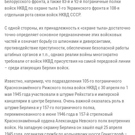
Белорусского фронта, а также 83-й и 92-й пограничные полки
войск НКВД по охране тыла 1-го Украинского фронта и 108-я
отдельная рота связи войск НКВД СССР.
С одной стороны, их принадлежность к «охране тыла» достаточно
точно определяет основное предназначение этих войсковых
частей и означает борьбу со шпионами и диверсантами,
противодействие преступности, обеспечение безопасной работы
штабных органов и т.п., однако реалии войны многократно
требовали от войск НКВД присутствия на самой передовой линии
– среди атакующих Берлин войск.
Известно, например, что подразделения 105-го пограничного
Краснознамённого Рижского полка войск НКВД с 30 апреля по 1
мая 1945 года участвовали в штурме Рейхстага и имперской
канцелярии в центре Берлина. Очень важной оказалась роль в
штурме Берлина и у 157-го пограничного полка,
переименованного в июне 1946 года в 157-й стрелковый
Краснознамённый ордена Александра Невского полк внутренних
войск. На западную окраину Берлина он зашёл ещё 25 апреля
1945 года, организуя службу по кольцевому шоссе Генигсдорф –