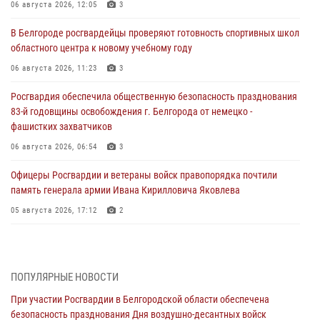
06 августа 2026, 12:05
3
В Белгороде росгвардейцы проверяют готовность спортивных школ
областного центра к новому учебному году
06 августа 2026, 11:23
3
Росгвардия обеспечила общественную безопасность празднования
83-й годовщины освобождения г. Белгорода от немецко -
фашистких захватчиков
06 августа 2026, 06:54
3
Офицеры Росгвардии и ветераны войск правопорядка почтили
память генерала армии Ивана Кирилловича Яковлева
05 августа 2026, 17:12
2
Росгвардейцы приняли участие в акции «Волна памяти»,
посвящённой 83‑й годовщине освобождения Белгорода от немецко
‑фашистских захватчиков
ПОПУЛЯРНЫЕ НОВОСТИ
05 августа 2026, 08:34
4
При участии Росгвардии в Белгородской области обеспечена
безопасность празднования Дня воздушно-десантных войск
Росгвардия призывает белгородских владельцев оружия не