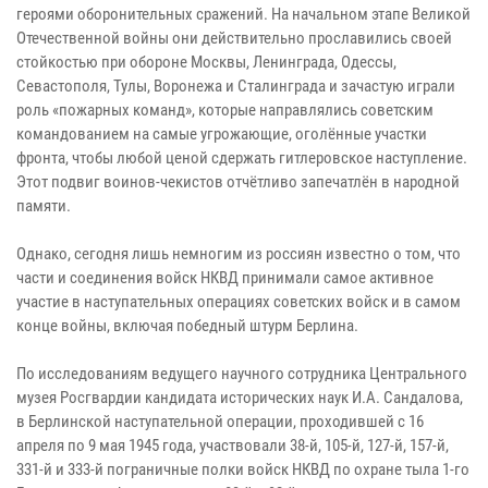
героями оборонительных сражений. На начальном этапе Великой
Отечественной войны они действительно прославились своей
стойкостью при обороне Москвы, Ленинграда, Одессы,
Севастополя, Тулы, Воронежа и Сталинграда и зачастую играли
роль «пожарных команд», которые направлялись советским
командованием на самые угрожающие, оголённые участки
фронта, чтобы любой ценой сдержать гитлеровское наступление.
Этот подвиг воинов-чекистов отчётливо запечатлён в народной
памяти.
Однако, сегодня лишь немногим из россиян известно о том, что
части и соединения войск НКВД принимали самое активное
участие в наступательных операциях советских войск и в самом
конце войны, включая победный штурм Берлина.
По исследованиям ведущего научного сотрудника Центрального
музея Росгвардии кандидата исторических наук И.А. Сандалова,
в Берлинской наступательной операции, проходившей с 16
апреля по 9 мая 1945 года, участвовали 38-й, 105-й, 127-й, 157-й,
331-й и 333-й пограничные полки войск НКВД по охране тыла 1-го