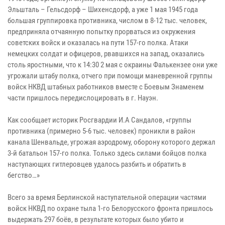
Эльшталь – Гельсдорф – Шихенсдорф, а уже 1 мая 1945 года
большая группировка противника, числом в 8-12 тыс. человек,
предприняла отчаянную попытку прорваться из окружения
советских войск и оказалась на пути 157-го полка. Атаки
немецких солдат и офицеров, рвавшихся на запад, оказались
столь яростными, что к 14:30 2 мая с окраины Фалькензее они уже
угрожали штабу полка, отчего при помощи маневренной группы
войск НКВД штабных работников вместе с Боевым Знаменем
части пришлось передислоцировать в г. Науэн.
Как сообщает историк Росгвардии И.А Сандалов, «группы
противника (примерно 5-6 тыс. человек) проникли в район
канала Шенвальде, угрожая аэродрому, оборону которого держал
3-й батальон 157-го полка. Только здесь силами бойцов полка
наступающих гитлеровцев удалось разбить и обратить в
бегство…»
Всего за время Берлинской наступательной операции частями
войск НКВД по охране тыла 1-го Белорусского фронта пришлось
выдержать 297 боёв, в результате которых было убито и