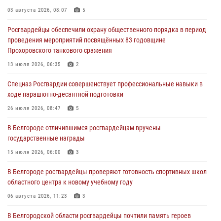
затягивать с перерегистрацией
03 августа 2026, 08:07
5
05 августа 2026, 05:01
Росгвардейцы обеспечили охрану общественного порядка в период
проведения мероприятий посвящённых 83 годовщине
Росгвардейцы спасли раненого при атаке FPV-дрона ВСУ жителя
Прохоровского танкового сражения
белгородского приграничья
13 июля 2026, 06:35
2
04 августа 2026, 10:43
1
Спецназ Росгвардии совершенствует профессиональные навыки в
За неделю белгородские росгвардейцы пресекли свыше 130
ходе парашютно-десантной подготовки
правонарушений
26 июля 2026, 08:47
5
04 августа 2026, 06:03
В Белгороде отличившимся росгвардейцам вручены
Сотрудники Росгвардии задержали подозреваемую в краже
государственные награды
товаров из гипермаркета в Белгороде
15 июля 2026, 06:00
3
03 августа 2026, 13:29
В Белгороде росгвардейцы проверяют готовность спортивных школ
областного центра к новому учебному году
06 августа 2026, 11:23
3
В Белгородской области росгвардейцы почтили память героев