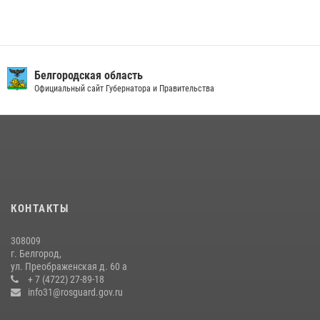
Курской битвы в 83-ю годовщину Прохоровского сражения
12 июля 2026, 13:41
3
В Белгороде инспектор ГИБДД провела с сотрудниками Росгвардии
беседу по профилактике аварийности
Белгородская область
Официальный сайт Губернатора и Правительства
09 июля 2026, 10:07
Сотрудник СОБР «Белогор» Росгвардии рассказал о физической
подготовке спецподразделения в эфире радио «России - Белгород»
22 июля 2026, 14:36
В Белгороде росгвардейцы приняли участие в круглом столе с
представителем Российского общества «Знание»
КОНТАКТЫ
17 июля 2026, 07:10
308009
Белгородский росгвардеец стал победителем юбилейного
г. Белгород,
чемпионата войск национальной гвардии Российской Федерации по
ул. Преображенская д. 60 а
боксу
+ 7 (4722) 27-89-18
info31@rosguard.gov.ru
07 июля 2026, 16:59