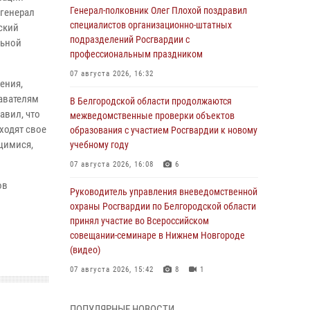
Генерал-полковник Олег Плохой поздравил
генерал
специалистов организационно-штатных
ский
подразделений Росгвардии с
льной
профессиональным праздником
07 августа 2026, 16:32
ения,
авателям
В Белгородской области продолжаются
авил, что
межведомственные проверки объектов
ходят свое
образования с участием Росгвардии к новому
щимися,
учебному году
07 августа 2026, 16:08
6
ов
Руководитель управления вневедомственной
охраны Росгвардии по Белгородской области
принял участие во Всероссийском
совещании-семинаре в Нижнем Новгороде
(видео)
07 августа 2026, 15:42
8
1
В Алексеевском округе росгвардейцы
ПОПУЛЯРНЫЕ НОВОСТИ