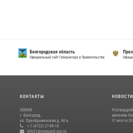
Белгородская область
През
Официальный сайт Губернатора и Правительства
Офици
КОНТАКТЫ
НОВОСТ
308009
Росгвардей
г. Белгород,
жителям Лу
ул. Преображенская д. 60 а
07 августа 20
+ 7 (4722) 27-89-18
info31@rosguard.gov.ru