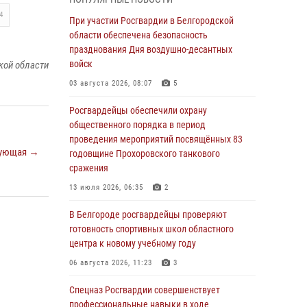
пресекли условное проникновение в детский
4
лагерь «Солнышко»
При участии Росгвардии в Белгородской
области обеспечена безопасность
07 августа 2026, 07:39
1
празднования Дня воздушно-десантных
Белгородским радиослушателям рассказали
войск
кой области
о роли физической культуры в жизни
03 августа 2026, 08:07
5
росгвардейцев
Росгвардейцы обеспечили охрану
07 августа 2026, 06:19
общественного порядка в период
Подвиги героев‑росгвардейцев увековечили
проведения мероприятий посвящённых 83
ующая →
в новой музейной экспозиции белгородского
годовщине Прохоровского танкового
музея‑диорамы «Курская битва.
сражения
Белгородское направление»
13 июля 2026, 06:35
2
06 августа 2026, 12:05
3
В Белгороде росгвардейцы проверяют
В Белгороде росгвардейцы проверяют
готовность спортивных школ областного
готовность спортивных школ областного
центра к новому учебному году
центра к новому учебному году
06 августа 2026, 11:23
3
06 августа 2026, 11:23
3
Спецназ Росгвардии совершенствует
Росгвардия обеспечила общественную
профессиональные навыки в ходе