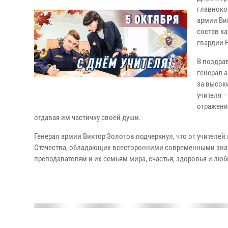
главноко
армии Ви
состав к
гвардии 
В поздра
генерал 
за высок
учителя –
отражени
отдавая им частичку своей души.
Генерал армии Виктор Золотов подчеркнул, что от учител
Отечества, обладающих всесторонними современными зна
преподавателям и их семьям мира, счастья, здоровья и люб