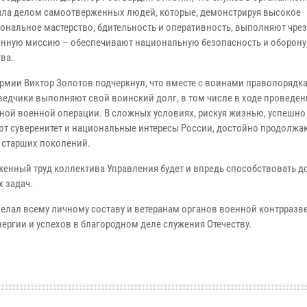
ыла делом самоотверженных людей, которые, демонстрируя высокое
ональное мастерство, бдительность и оперативность, выполняют чре
енную миссию – обеспечивают национальную безопасность и оборону
ва.
армии Виктор Золотов подчеркнул, что вместе с воинами правопорядк
ведчики выполняют свой воинский долг, в том числе в ходе проведен
ной военной операции. В сложных условиях, рискуя жизнью, успешно
ют суверенитет и национальные интересы России, достойно продолжа
 старших поколений.
женный труд коллектива Управления будет и впредь способствовать 
 задач.
ал всему личному составу и ветеранам органов военной контрразв
нергии и успехов в благородном деле служения Отечеству.