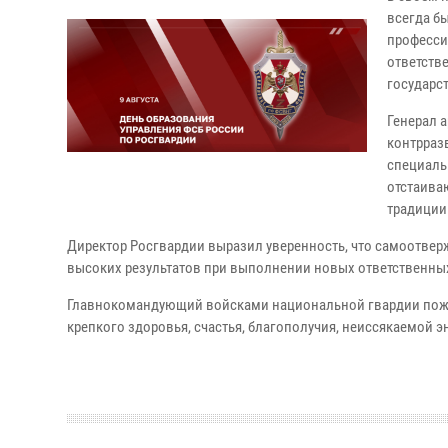
всегда б
професси
ответств
государст
Генерал 
контрраз
специаль
отстаива
традиции
Директор Росгвардии выразил уверенность, что самоотвер
высоких результатов при выполнении новых ответственных
Главнокомандующий войсками национальной гвардии пожел
крепкого здоровья, счастья, благополучия, неиссякаемой э