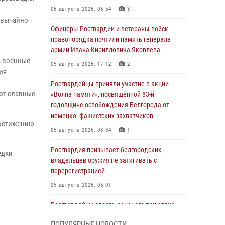
06 августа 2026, 06:54
3
звычайно
Офицеры Росгвардии и ветераны войск
правопорядка почтили память генерала
армии Ивана Кирилловича Яковлева
а военные
05 августа 2026, 17:12
2
ия
Росгвардейцы приняли участие в акции
ют славные
«Волна памяти», посвящённой 83‑й
годовщине освобождения Белгорода от
немецко ‑фашистских захватчиков
достижению
05 августа 2026, 08:34
1
Росгвардия призывает белгородских
едки
владельцев оружия не затягивать с
перерегистрацией
05 августа 2026, 05:01
Росгвардейцы спасли раненого при атаке
FPV-дрона ВСУ жителя белгородского
ПОПУЛЯРНЫЕ НОВОСТИ