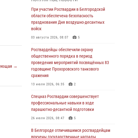
приграничья
При участии Росгвардии в Белгородской
04 августа 2026, 10:43
1
области обеспечена безопасность
За неделю белгородские росгвардейцы
празднования Дня воздушно-десантных
пресекли свыше 130 правонарушений
войск
04 августа 2026, 06:03
03 августа 2026, 08:07
5
Сотрудники Росгвардии задержали
Росгвардейцы обеспечили охрану
подозреваемую в краже товаров из
общественного порядка в период
гипермаркета в Белгороде
проведения мероприятий посвящённых 83
ующая →
годовщине Прохоровского танкового
03 августа 2026, 13:29
сражения
«Я расскажу вам о Герое»: история
13 июля 2026, 06:35
2
подполковника милиции в отставке Виктора
Хайрулика (видео)
Спецназ Росгвардии совершенствует
профессиональные навыки в ходе
03 августа 2026, 10:37
1
парашютно-десантной подготовки
Росгвардейцы провели занятия с
26 июля 2026, 08:47
5
участницами военно-исторических сборов
«Армата» в Белгородской области
В Белгороде отличившимся росгвардейцам
вручены государственные награды