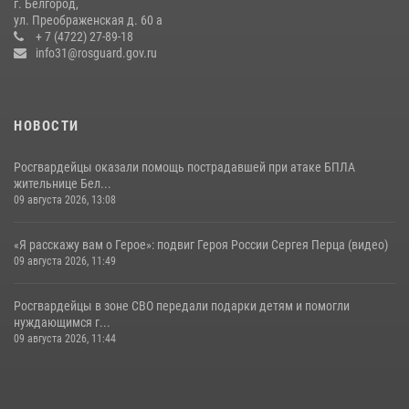
г. Белгород,
Старооскольского военно-патриотического клуба
ул. Преображенская д. 60 а
+ 7 (4722) 27-89-18
10 июля 2026, 06:30
info31@rosguard.gov.ru
НОВОСТИ
Росгвардейцы оказали помощь пострадавшей при атаке БПЛА
жительнице Бел...
09 августа 2026, 13:08
«Я расскажу вам о Герое»: подвиг Героя России Сергея Перца (видео)
09 августа 2026, 11:49
Росгвардейцы в зоне СВО передали подарки детям и помогли
нуждающимся г...
09 августа 2026, 11:44