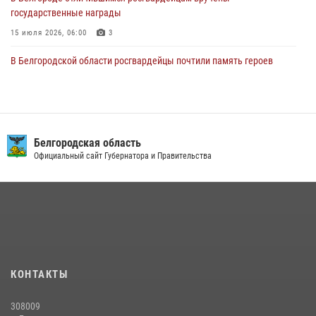
государственные награды
15 июля 2026, 06:00
3
В Белгородской области росгвардейцы почтили память героев
Курской битвы в 83-ю годовщину Прохоровского сражения
12 июля 2026, 13:41
3
Сотрудник СОБР «Белогор» Росгвардии рассказал о физической
подготовке спецподразделения в эфире радио «России - Белгород»
Белгородская область
Официальный сайт Губернатора и Правительства
22 июля 2026, 14:36
Белгородские росгвардейцы задержали рецидивиста за попытку
кражи из магазина
14 июля 2026, 07:13
В Белгороде росгвардейцы приняли участие в круглом столе с
представителем Российского общества «Знание»
КОНТАКТЫ
17 июля 2026, 07:10
308009
Росгвардейцы провели урок безопасности для воспитанников