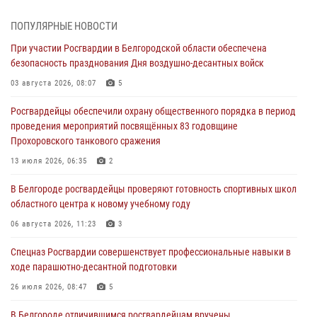
07 августа 2026, 16:37
ПОПУЛЯРНЫЕ НОВОСТИ
Генерал-полковник Олег Плохой поздравил специалистов
При участии Росгвардии в Белгородской области обеспечена
организационно-штатных подразделений Росгвардии с
безопасность празднования Дня воздушно-десантных войск
профессиональным праздником
03 августа 2026, 08:07
5
07 августа 2026, 16:32
Росгвардейцы обеспечили охрану общественного порядка в период
В Белгородской области продолжаются межведомственные
проведения мероприятий посвящённых 83 годовщине
проверки объектов образования с участием Росгвардии к новому
Прохоровского танкового сражения
учебному году
13 июля 2026, 06:35
2
07 августа 2026, 16:08
6
В Белгороде росгвардейцы проверяют готовность спортивных школ
Руководитель управления вневедомственной охраны Росгвардии
областного центра к новому учебному году
по Белгородской области принял участие во Всероссийском
совещании-семинаре в Нижнем Новгороде (видео)
06 августа 2026, 11:23
3
07 августа 2026, 15:42
8
1
Спецназ Росгвардии совершенствует профессиональные навыки в
ходе парашютно-десантной подготовки
В Алексеевском округе росгвардейцы пресекли условное
проникновение в детский лагерь «Солнышко»
26 июля 2026, 08:47
5
07 августа 2026, 07:39
1
В Белгороде отличившимся росгвардейцам вручены