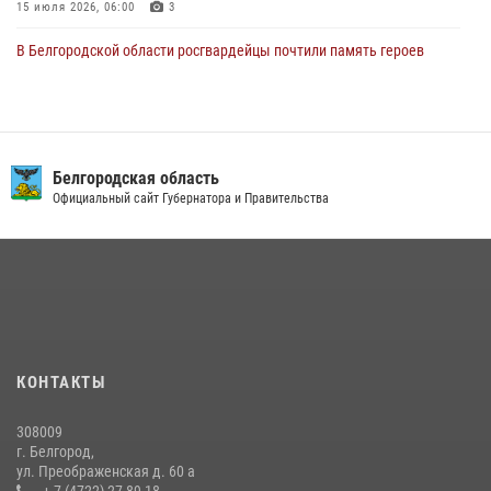
15 июля 2026, 06:00
3
В Белгородской области росгвардейцы почтили память героев
Курской битвы в 83-ю годовщину Прохоровского сражения
12 июля 2026, 13:41
3
В Белгороде инспектор ГИБДД провела с сотрудниками Росгвардии
беседу по профилактике аварийности
Президент РФ
ва
Официальный сайт
09 июля 2026, 10:07
Сотрудник СОБР «Белогор» Росгвардии рассказал о физической
подготовке спецподразделения в эфире радио «России - Белгород»
22 июля 2026, 14:36
Белгородские росгвардейцы задержали рецидивиста за попытку
кражи из магазина
КОНТАКТЫ
14 июля 2026, 07:13
308009
В Белгороде росгвардейцы приняли участие в круглом столе с
г. Белгород,
представителем Российского общества «Знание»
ул. Преображенская д. 60 а
+ 7 (4722) 27-89-18