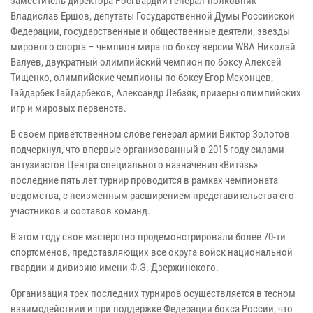
заместитель директора Росгвардии генерал-полковник
Владислав Ершов, депутаты Государственной Думы Российской
Федерации, государственные и общественные деятели, звезды
мирового спорта – чемпион мира по боксу версии WBA Николай
Валуев, двукратный олимпийский чемпион по боксу Алексей
Тищенко, олимпийские чемпионы по боксу Егор Мехонцев,
Гайдарбек Гайдарбеков, Александр Лебзяк, призеры олимпийских
игр и мировых первенств.
В своем приветственном слове генерал армии Виктор Золотов
подчеркнул, что впервые организованный в 2015 году силами
энтузиастов Центра специального назначения «Витязь»
последние пять лет турнир проводится в рамках чемпионата
ведомства, с неизменным расширением представительства его
участников и составов команд.
В этом году свое мастерство продемонстрировали более 70-ти
спортсменов, представляющих все округа войск национальной
гвардии и дивизию имени Ф.Э. Дзержинского.
Организация трех последних турниров осуществляется в тесном
взаимодействии и при поддержке Федерации бокса России, что