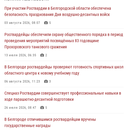
07 августа 2026, 06:19
При участии Росгвардии в Белгородской области обеспечена
безопасность празднования Дня воздушно-десантных войск
Подвиги героев‑росгвардейцев увековечили в новой музейной
экспозиции белгородского музея‑диорамы «Курская битва.
03 августа 2026, 08:07
5
Белгородское направление»
Росгвардейцы обеспечили охрану общественного порядка в период
06 августа 2026, 12:05
3
проведения мероприятий посвящённых 83 годовщине
Прохоровского танкового сражения
В Белгороде росгвардейцы проверяют готовность спортивных школ
областного центра к новому учебному году
13 июля 2026, 06:35
2
06 августа 2026, 11:23
3
В Белгороде росгвардейцы проверяют готовность спортивных школ
областного центра к новому учебному году
Росгвардия обеспечила общественную безопасность празднования
83-й годовщины освобождения г. Белгорода от немецко -
06 августа 2026, 11:23
3
фашистких захватчиков
Спецназ Росгвардии совершенствует профессиональные навыки в
06 августа 2026, 06:54
3
ходе парашютно-десантной подготовки
Офицеры Росгвардии и ветераны войск правопорядка почтили
26 июля 2026, 08:47
5
память генерала армии Ивана Кирилловича Яковлева
В Белгороде отличившимся росгвардейцам вручены
05 августа 2026, 17:12
2
государственные награды