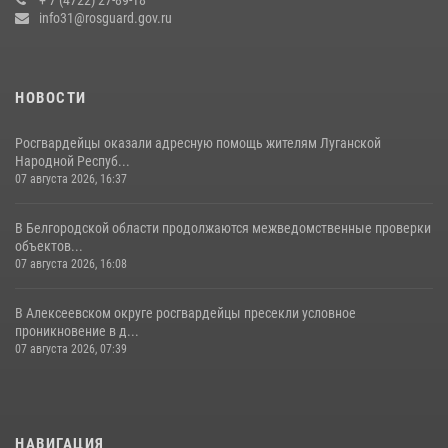
17 июля 2026, 07:10
info31@rosguard.gov.ru
НОВОСТИ
Росгвардейцы оказали адресную помощь жителям Луганской
Народной Респуб...
07 августа 2026, 16:37
В Белгородской области продолжаются межведомственные проверки
объектов...
07 августа 2026, 16:08
В Алексеевском округе росгвардейцы пресекли условное
проникновение в д...
07 августа 2026, 07:39
НАВИГАЦИЯ