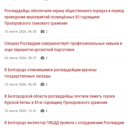
03 августа 2026, 13:29
Росгвардейцы обеспечили охрану общественного порядка в период
«Я расскажу вам о Герое»: история подполковника милиции в
проведения мероприятий посвящённых 83 годовщине
отставке Виктора Хайрулика (видео)
Прохоровского танкового сражения
03 августа 2026, 10:37
1
13 июля 2026, 06:35
2
Росгвардейцы провели занятия с участницами военно-исторических
Спецназ Росгвардии совершенствует профессиональные навыки в
сборов «Армата» в Белгородской области
ходе парашютно-десантной подготовки
03 августа 2026, 10:12
1
26 июля 2026, 08:47
5
При участии Росгвардии в Белгородской области обеспечена
В Белгороде отличившимся росгвардейцам вручены
безопасность празднования Дня воздушно-десантных войск
государственные награды
03 августа 2026, 08:07
5
15 июля 2026, 06:00
3
В Белгородской области росгвардейцы почтили память героев
Курской битвы в 83-ю годовщину Прохоровского сражения
12 июля 2026, 13:41
3
В Белгороде инспектор ГИБДД провела с сотрудниками Росгвардии
беседу по профилактике аварийности