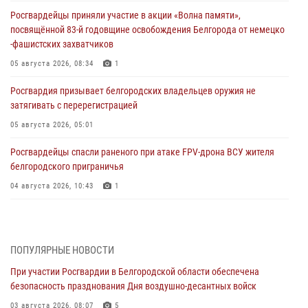
Росгвардейцы приняли участие в акции «Волна памяти»,
посвящённой 83‑й годовщине освобождения Белгорода от немецко
‑фашистских захватчиков
05 августа 2026, 08:34
1
Росгвардия призывает белгородских владельцев оружия не
затягивать с перерегистрацией
05 августа 2026, 05:01
Росгвардейцы спасли раненого при атаке FPV-дрона ВСУ жителя
белгородского приграничья
04 августа 2026, 10:43
1
За неделю белгородские росгвардейцы пресекли свыше 130
правонарушений
04 августа 2026, 06:03
ПОПУЛЯРНЫЕ НОВОСТИ
При участии Росгвардии в Белгородской области обеспечена
Сотрудники Росгвардии задержали подозреваемую в краже
безопасность празднования Дня воздушно-десантных войск
товаров из гипермаркета в Белгороде
03 августа 2026, 08:07
5