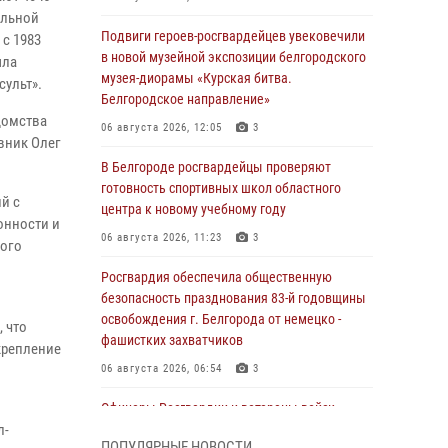
альной
Подвиги героев‑росгвардейцев увековечили
с 1983
в новой музейной экспозиции белгородского
ыла
музея‑диорамы «Курская битва.
ульт».
Белгородское направление»
домства
06 августа 2026, 12:05
3
вник Олег
В Белгороде росгвардейцы проверяют
готовность спортивных школ областного
й с
центра к новому учебному году
онности и
06 августа 2026, 11:23
3
ного
Росгвардия обеспечила общественную
безопасность празднования 83-й годовщины
освобождения г. Белгорода от немецко -
 что
фашистких захватчиков
крепление
06 августа 2026, 06:54
3
Офицеры Росгвардии и ветераны войск
л-
правопорядка почтили память генерала
ПОПУЛЯРНЫЕ НОВОСТИ