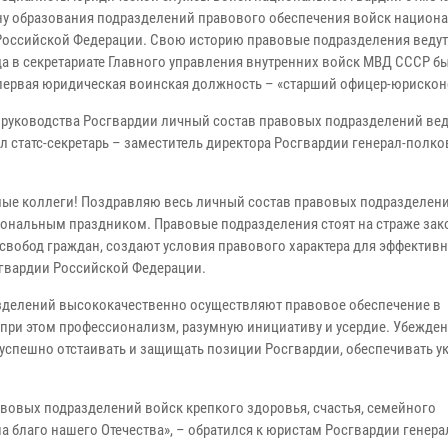
у образования подразделений правового обеспечения войск национ
Российской Федерации. Свою историю правовые подразделения ведут 
гда в секретариате Главного управления внутренних войск МВД СССР б
первая юридическая воинская должность – «старший офицер-юрисконс
 руководства Росгвардии личный состав правовых подразделений ве
л статс-секретарь – заместитель директора Росгвардии генерал-полко
ые коллеги! Поздравляю весь личный состав правовых подразделени
ональным праздником. Правовые подразделения стоят на страже зак
 свобод граждан, создают условия правового характера для эффектив
гвардии Российской Федерации.
зделений высококачественно осуществляют правовое обеспечение в
при этом профессионализм, разумную инициативу и усердие. Убежден,
успешно отстаивать и защищать позиции Росгвардии, обеспечивать у
вовых подразделений войск крепкого здоровья, счастья, семейного
а благо нашего Отечества», – обратился к юристам Росгвардии генера