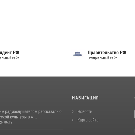
идент РФ
Правительство РФ
альный сайт
Официальный сайт
И
НАВИГАЦИЯ
им радиослушателям рассказали о
Новости
ской культуры в ж...
Карта сайта
26, 06:19