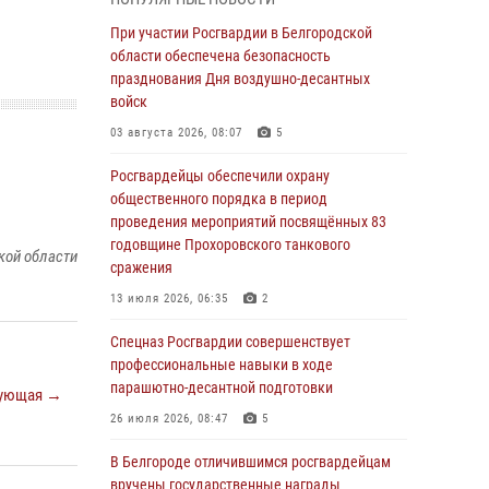
армии Ивана Кирилловича Яковлева
При участии Росгвардии в Белгородской
05 августа 2026, 17:12
2
области обеспечена безопасность
Росгвардейцы приняли участие в акции
празднования Дня воздушно-десантных
«Волна памяти», посвящённой 83‑й
войск
годовщине освобождения Белгорода от
03 августа 2026, 08:07
5
немецко ‑фашистских захватчиков
Росгвардейцы обеспечили охрану
05 августа 2026, 08:34
4
общественного порядка в период
Росгвардия призывает белгородских
проведения мероприятий посвящённых 83
владельцев оружия не затягивать с
годовщине Прохоровского танкового
кой области
перерегистрацией
сражения
05 августа 2026, 05:01
13 июля 2026, 06:35
2
Росгвардейцы спасли раненого при атаке
Спецназ Росгвардии совершенствует
FPV-дрона ВСУ жителя белгородского
профессиональные навыки в ходе
приграничья
парашютно-десантной подготовки
ующая →
04 августа 2026, 10:43
1
26 июля 2026, 08:47
5
За неделю белгородские росгвардейцы
В Белгороде отличившимся росгвардейцам
пресекли свыше 130 правонарушений
вручены государственные награды