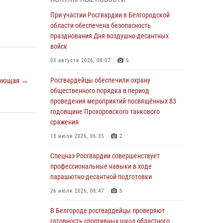
фашистких захватчиков
При участии Росгвардии в Белгородской
06 августа 2026, 06:54
3
области обеспечена безопасность
Офицеры Росгвардии и ветераны войск
празднования Дня воздушно-десантных
правопорядка почтили память генерала
войск
армии Ивана Кирилловича Яковлева
03 августа 2026, 08:07
5
05 августа 2026, 17:12
2
ующая →
Росгвардейцы обеспечили охрану
Росгвардейцы приняли участие в акции
общественного порядка в период
«Волна памяти», посвящённой 83‑й
проведения мероприятий посвящённых 83
годовщине освобождения Белгорода от
годовщине Прохоровского танкового
немецко ‑фашистских захватчиков
сражения
05 августа 2026, 08:34
4
13 июля 2026, 06:35
2
Росгвардия призывает белгородских
Спецназ Росгвардии совершенствует
владельцев оружия не затягивать с
профессиональные навыки в ходе
перерегистрацией
парашютно-десантной подготовки
05 августа 2026, 05:01
26 июля 2026, 08:47
5
Росгвардейцы спасли раненого при атаке
В Белгороде росгвардейцы проверяют
FPV-дрона ВСУ жителя белгородского
готовность спортивных школ областного