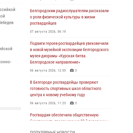
оссийкой
Белгородским радиослушателям рассказали
кой
о роли физической культуры в жизни
Лебедев
росгвардейцев
07 августа 2026, 06:19
Подвиги героев‑росгвардейцев увековечили
ийской
в новой музейной экспозиции белгородского
музея‑диорамы «Курская битва.
ионно-
Белгородское направление»
.
06 августа 2026, 12:05
3
В Белгороде росгвардейцы проверяют
готовность спортивных школ областного
центра к новому учебному году
06 августа 2026, 11:23
3
Росгвардия обеспечила общественную
безопасность празднования 83-й годовщины
освобождения г. Белгорода от немецко -
ПОПУЛЯРНЫЕ НОВОСТИ