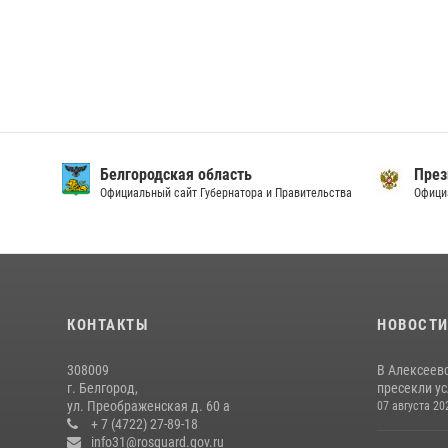
Белгородская область
През
Официальный сайт Губернатора и Правительства
Офици
КОНТАКТЫ
НОВОСТ
308009
В Алексеев
г. Белгород,
пресекли ус
ул. Преображенская д. 60 а
07 августа 20
+ 7 (4722) 27-89-18
info31@rosguard.gov.ru