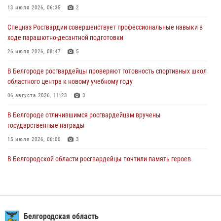
областного центра к новому учебному году
13 июля 2026, 06:35
2
06 августа 2026, 11:23
3
Спецназ Росгвардии совершенствует профессиональные навыки в
ходе парашютно-десантной подготовки
Росгвардия обеспечила общественную безопасность празднования
83-й годовщины освобождения г. Белгорода от немецко -
26 июля 2026, 08:47
5
фашистких захватчиков
В Белгороде росгвардейцы проверяют готовность спортивных школ
06 августа 2026, 06:54
3
областного центра к новому учебному году
Офицеры Росгвардии и ветераны войск правопорядка почтили
06 августа 2026, 11:23
3
память генерала армии Ивана Кирилловича Яковлева
В Белгороде отличившимся росгвардейцам вручены
05 августа 2026, 17:12
2
государственные награды
15 июля 2026, 06:00
3
В Белгородской области росгвардейцы почтили память героев
Курской битвы в 83-ю годовщину Прохоровского сражения
12 июля 2026, 13:41
3
В Белгороде инспектор ГИБДД провела с сотрудниками Росгвардии
беседу по профилактике аварийности
Белгородская область