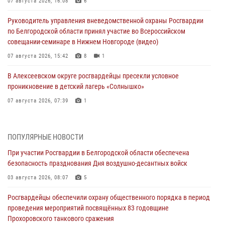
07 августа 2026, 16:08
6
Руководитель управления вневедомственной охраны Росгвардии
по Белгородской области принял участие во Всероссийском
совещании-семинаре в Нижнем Новгороде (видео)
07 августа 2026, 15:42
8
1
В Алексеевском округе росгвардейцы пресекли условное
проникновение в детский лагерь «Солнышко»
07 августа 2026, 07:39
1
Белгородским радиослушателям рассказали о роли физической
культуры в жизни росгвардейцев
ПОПУЛЯРНЫЕ НОВОСТИ
07 августа 2026, 06:19
При участии Росгвардии в Белгородской области обеспечена
безопасность празднования Дня воздушно-десантных войск
Подвиги героев‑росгвардейцев увековечили в новой музейной
экспозиции белгородского музея‑диорамы «Курская битва.
03 августа 2026, 08:07
5
Белгородское направление»
Росгвардейцы обеспечили охрану общественного порядка в период
06 августа 2026, 12:05
3
проведения мероприятий посвящённых 83 годовщине
Прохоровского танкового сражения
В Белгороде росгвардейцы проверяют готовность спортивных школ