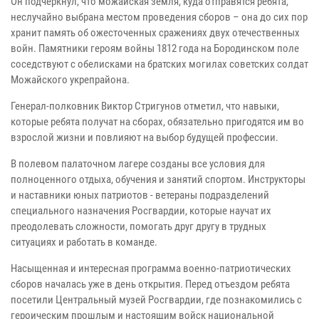
Он подчеркнул, что можайская земля, куда отправятся ребята,
неслучайно выбрана местом проведения сборов – она до сих пор
хранит память об ожесточенных сражениях двух отечественных
войн. Памятники героям войны 1812 года на Бородинском поле
соседствуют с обелисками на братских могилах советских солдат
Можайского укрепрайона.
Генерал-полковник Виктор Стригунов отметил, что навыки,
которые ребята получат на сборах, обязательно пригодятся им во
взрослой жизни и повлияют на выбор будущей профессии.
В полевом палаточном лагере созданы все условия для
полноценного отдыха, обучения и занятий спортом. Инструкторы
и наставники юных патриотов - ветераны подразделений
специального назначения Росгвардии, которые научат их
преодолевать сложности, помогать друг другу в трудных
ситуациях и работать в команде.
Насыщенная и интересная программа военно-патриотических
сборов началась уже в день открытия. Перед отъездом ребята
посетили Центральный музей Росгвардии, где познакомились с
героическим прошлым и настоящим войск национальной