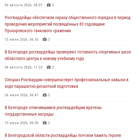
экспозиции белгородского музея‑диорамы «Курская битва.
03 августа 2026, 08:07
5
Белгородское направление»
Росгвардейцы обеспечили охрану общественного порядка в период
06 августа 2026, 12:05
3
проведения мероприятий посвящённых 83 годовщине
Прохоровского танкового сражения
В Белгороде росгвардейцы проверяют готовность спортивных школ
областного центра к новому учебному году
13 июля 2026, 06:35
2
06 августа 2026, 11:23
3
В Белгороде росгвардейцы проверяют готовность спортивных школ
областного центра к новому учебному году
Росгвардия обеспечила общественную безопасность празднования
83-й годовщины освобождения г. Белгорода от немецко -
06 августа 2026, 11:23
3
фашистких захватчиков
Спецназ Росгвардии совершенствует профессиональные навыки в
06 августа 2026, 06:54
3
ходе парашютно-десантной подготовки
Офицеры Росгвардии и ветераны войск правопорядка почтили
26 июля 2026, 08:47
5
память генерала армии Ивана Кирилловича Яковлева
В Белгороде отличившимся росгвардейцам вручены
05 августа 2026, 17:12
2
государственные награды
15 июля 2026, 06:00
3
В Белгородской области росгвардейцы почтили память героев