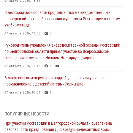
07 августа 2026, 16:32
В Белгородской области продолжаются межведомственные
проверки объектов образования с участием Росгвардии к новому
учебному году
07 августа 2026, 16:08
6
Руководитель управления вневедомственной охраны Росгвардии
по Белгородской области принял участие во Всероссийском
совещании-семинаре в Нижнем Новгороде (видео)
07 августа 2026, 15:42
8
1
В Алексеевском округе росгвардейцы пресекли условное
проникновение в детский лагерь «Солнышко»
07 августа 2026, 07:39
1
Белгородским радиослушателям рассказали о роли физической
культуры в жизни росгвардейцев
ПОПУЛЯРНЫЕ НОВОСТИ
07 августа 2026, 06:19
При участии Росгвардии в Белгородской области обеспечена
безопасность празднования Дня воздушно-десантных войск
Подвиги героев‑росгвардейцев увековечили в новой музейной