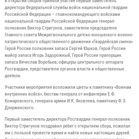
В открытии сборов приняли участие первый заместитель
директора Федеральной службы войск национальной гвардии
Российской Федерации – главнокомандующего войсками
национальной гвардии Российской Федерации генерал-
полковник Виктор Стригунов, заместители председателя
Главного совета Межрегионального детско-юношеского военно-
патриотического общественного движения «Гвардейская смена»
Герой России полковник запаса Сергей Юшков, Герой России
майор запаса Игорь Задорожный, Герой России прапорщик
запаса Вячеслав Воробьев, офицеры центрального аппарата
Росгвардии, представители органов власти и общественные
деятели.
Участники мероприятия возложили цветы к памятнику «Воинам
внутренних войск», бюстам генерала от инфантерии Е.Ф.
Комаровского, генерала армии И.К. Яковлева, памятнику Ф.Э.
Дзержинского.
Первый заместитель директора Росгвардии генерал-полковник
Виктор Стригунов поздравил ребят с открытием сбора, пожелал
им с пользой провести время и найти новых настоящих друзей.