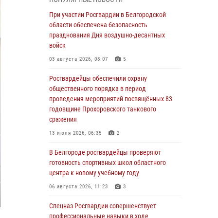
пресекли условное проникновение в детский
лагерь «Солнышко»
При участии Росгвардии в Белгородской
области обеспечена безопасность
07 августа 2026, 07:39
1
празднования Дня воздушно-десантных
Белгородским радиослушателям рассказали
войск
о роли физической культуры в жизни
03 августа 2026, 08:07
5
росгвардейцев
Росгвардейцы обеспечили охрану
07 августа 2026, 06:19
общественного порядка в период
Подвиги героев‑росгвардейцев увековечили
проведения мероприятий посвящённых 83
в новой музейной экспозиции белгородского
годовщине Прохоровского танкового
музея‑диорамы «Курская битва.
сражения
Белгородское направление»
13 июля 2026, 06:35
2
06 августа 2026, 12:05
3
В Белгороде росгвардейцы проверяют
В Белгороде росгвардейцы проверяют
готовность спортивных школ областного
готовность спортивных школ областного
центра к новому учебному году
центра к новому учебному году
06 августа 2026, 11:23
3
06 августа 2026, 11:23
3
Спецназ Росгвардии совершенствует
Росгвардия обеспечила общественную
профессиональные навыки в ходе