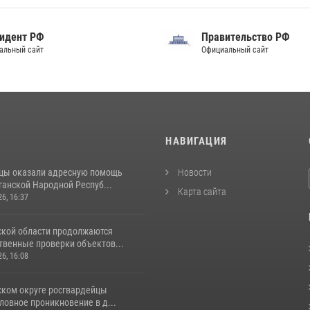
идент РФ
Правительство РФ
альный сайт
Официальный сайт
И
НАВИГАЦИЯ
цы оказали адресную помощь
Новости
ганской Народной Респуб...
Карта сайта
26, 16:37
ской области продолжаются
венные проверки объектов...
26, 16:08
ском округе росгвардейцы
ловное проникновение в д...