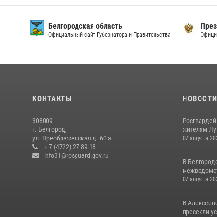
Белгородская область
През
Официальный сайт Губернатора и Правительства
Офици
КОНТАКТЫ
НОВОСТ
308009
Росгвардей
г. Белгород,
жителям Лу
ул. Преображенская д. 60 а
07 августа 20
+ 7 (4722) 27-89-18
info31@rosguard.gov.ru
В Белгород
межведомст
07 августа 20
В Алексеев
пресекли ус