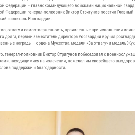
ой Федерации – главнокомандующего войсками национальной гвард
ой Федерации генерал-полковник Виктор Стригунов посетил Главный
кий госпиталь Росгвардии.
тво, отвагу и самоотверженность, проявленные при исполнении воин
го долга, первый заместитель директора Росгвардии вручил росгвар
твенные награды – ордена Мужества, медали «За отвагу» и медаль Жук
го, генерал-полковник Виктор Стригунов побеседовал с военнослужа
ками, находящимися на излечении, пожелал им скорейшего выздоров
слова поддержки и благодарности.