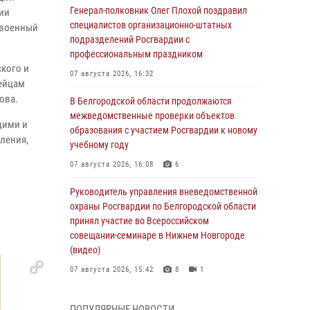
Генерал-полковник Олег Плохой поздравил
ии
специалистов организационно-штатных
 военный
подразделений Росгвардии с
профессиональным праздником
ского и
07 августа 2026, 16:32
дейцам
ова.
В Белгородской области продолжаются
межведомственные проверки объектов
щими и
образования с участием Росгвардии к новому
ления,
учебному году
07 августа 2026, 16:08
6
Руководитель управления вневедомственной
охраны Росгвардии по Белгородской области
принял участие во Всероссийском
совещании-семинаре в Нижнем Новгороде
(видео)
07 августа 2026, 15:42
8
1
В Алексеевском округе росгвардейцы
ПОПУЛЯРНЫЕ НОВОСТИ