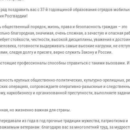
 рад поздравить вас с 37-й годовщиной образования отрядов мобиль
ия Росгвардии!
 общественный порядок, жизнь, права и безопасность граждан – это
льно благородная, значимая, очень сложная, а зачастую и опасная ра
ребует стойкости, честности, высокой дисциплины, уважения к достои
человека, готовности выдерживать самые высокие нагрузки, не отступ
ми, следуя долгу и присяге, верно служить Закону и России.
астоящие профессионалы способны справиться с такими вызовами. И
асность крупных общественно-политических, культурно-зрелищных, р
ческих операциях, сопровождаете оперативно-разыскные и следственн
зму, наркобизнесу и организованной преступности, выполняете задачи
нная, но жизненно важная для страны.
ередавали из года в год прочные традиции мужества, патриотизма и
уважаемым ветеранам: благодарю вас за многолетний труд, за мудрост