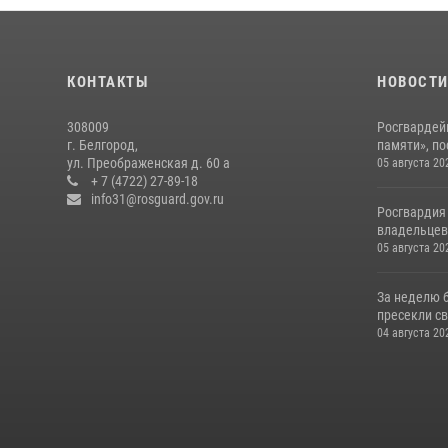
КОНТАКТЫ
НОВОСТ
308009
Росгвардей
г. Белгород,
памяти», по
ул. Преображенская д. 60 а
05 августа 20
+ 7 (4722) 27-89-18
info31@rosguard.gov.ru
Росгвардия
владельцев 
05 августа 20
За неделю 
пресекли с
04 августа 20