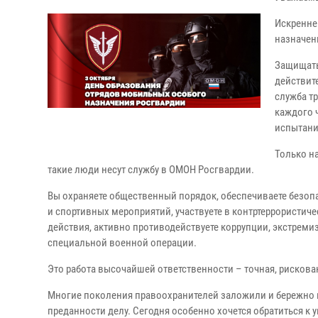
Искренне
назначен
Защищать
действите
служба т
каждого 
испытания
Только н
такие люди несут службу в ОМОН Росгвардии.
Вы охраняете общественный порядок, обеспечиваете безоп
и спортивных мероприятий, участвуете в контртеррористи
действия, активно противодействуете коррупции, экстреми
специальной военной операции.
Это работа высочайшей ответственности – точная, рискова
Многие поколения правоохранителей заложили и бережно п
преданности делу. Сегодня особенно хочется обратиться к 