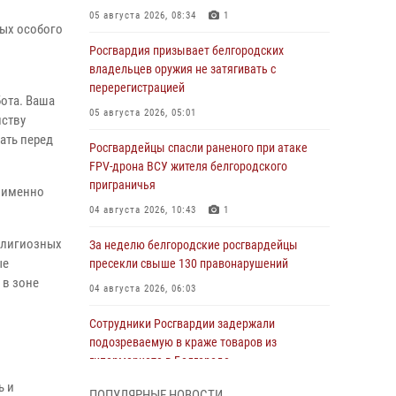
05 августа 2026, 08:34
1
ных особого
Росгвардия призывает белгородских
владельцев оружия не затягивать с
перерегистрацией
бота. Ваша
05 августа 2026, 05:01
нству
ать перед
Росгвардейцы спасли раненого при атаке
FPV-дрона ВСУ жителя белгородского
приграничья
 именно
04 августа 2026, 10:43
1
елигиозных
За неделю белгородские росгвардейцы
ые
пресекли свыше 130 правонарушений
 в зоне
04 августа 2026, 06:03
Сотрудники Росгвардии задержали
подозреваемую в краже товаров из
гипермаркета в Белгороде
ь и
03 августа 2026, 13:29
ПОПУЛЯРНЫЕ НОВОСТИ