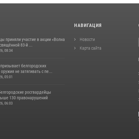
И
НАВИГАЦИЯ
цы приняли участие в акции «Волна
Новости
свящённой 83‑й ...
Карта сайта
26, 08:34
 призывает белгородских
оружия не затягивать с пе...
26, 05:01
белгородские росгвардейцы
выше 130 правонарушений
26, 06:03