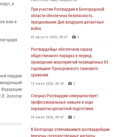
едут, в
«Я расскажу вам о Герое»: история
При участии Росгвардии в Белгородской
подполковника милиции в отставке Виктора
области обеспечена безопасность
хов вам в
Хайрулика (видео)
празднования Дня воздушно-десантных
войск
03 августа 2026, 10:37
1
03 августа 2026, 08:07
5
Благодаря
Росгвардейцы провели занятия с
участницами военно-исторических сборов
Росгвардейцы обеспечили охрану
«Армата» в Белгородской области
общественного порядка в период
проведения мероприятий посвящённых 83
03 августа 2026, 10:12
1
годовщине Прохоровского танкового
сражения
ной гвардии
При участии Росгвардии в Белгородской
командующий
области обеспечена безопасность
13 июля 2026, 06:35
2
празднования Дня воздушно-десантных
й Федерации
войск
.В. Золотов
Спецназ Росгвардии совершенствует
профессиональные навыки в ходе
03 августа 2026, 08:07
5
парашютно-десантной подготовки
«Росгвардия. Вехи истории»: специальные
26 июля 2026, 08:47
5
моторизованные части внутренних войск в
послевоенные десятилетия (видео)
В Белгороде отличившимся росгвардейцам
вручены государственные награды