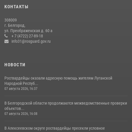
представителем Российского общества «Знание»
КОНТАКТЫ
17 июля 2026, 07:10
308009
Белгородские росгвардейцы задержали рецидивиста за попытку
г. Белгород,
кражи из магазина
ул. Преображенская д. 60 а
+ 7 (4722) 27-89-18
14 июля 2026, 07:13
info31@rosguard.gov.ru
НОВОСТИ
Росгвардейцы оказали адресную помощь жителям Луганской
Народной Респуб...
07 августа 2026, 16:37
В Белгородской области продолжаются межведомственные проверки
объектов...
07 августа 2026, 16:08
В Алексеевском округе росгвардейцы пресекли условное