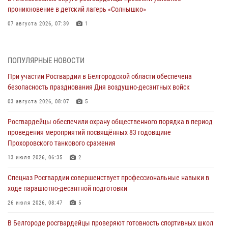
проникновение в детский лагерь «Солнышко»
07 августа 2026, 07:39
1
Белгородским радиослушателям рассказали о роли физической
культуры в жизни росгвардейцев
ПОПУЛЯРНЫЕ НОВОСТИ
07 августа 2026, 06:19
При участии Росгвардии в Белгородской области обеспечена
безопасность празднования Дня воздушно-десантных войск
Подвиги героев‑росгвардейцев увековечили в новой музейной
экспозиции белгородского музея‑диорамы «Курская битва.
03 августа 2026, 08:07
5
Белгородское направление»
Росгвардейцы обеспечили охрану общественного порядка в период
06 августа 2026, 12:05
3
проведения мероприятий посвящённых 83 годовщине
Прохоровского танкового сражения
В Белгороде росгвардейцы проверяют готовность спортивных школ
областного центра к новому учебному году
13 июля 2026, 06:35
2
06 августа 2026, 11:23
3
Спецназ Росгвардии совершенствует профессиональные навыки в
ходе парашютно-десантной подготовки
Росгвардия обеспечила общественную безопасность празднования
83-й годовщины освобождения г. Белгорода от немецко -
26 июля 2026, 08:47
5
фашистких захватчиков
В Белгороде росгвардейцы проверяют готовность спортивных школ
06 августа 2026, 06:54
3