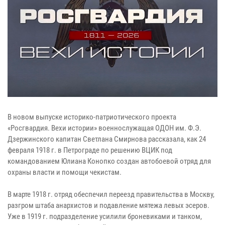
В новом выпуске историко-патриотического проекта
«Росгвардия. Вехи истории» военнослужащая ОДОН им. Ф.Э.
Дзержинского капитан Светлана Смирнова рассказала, как 24
февраля 1918 г. в Петрограде по решению ВЦИК под
командованием Юлиана Конопко создан автобоевой отряд для
охраны власти и помощи чекистам.
В марте 1918 г. отряд обеспечил переезд правительства в Москву,
разгром штаба анархистов и подавление мятежа левых эсеров.
Уже в 1919 г. подразделение усилили броневиками и танком,