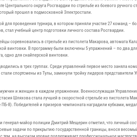
те Центрального округа Росгвардии по стрельбе из боевого ручного с
который прошел в подмосковной Электростали.
й для проведения турнира, в котором приняли участие 27 команд – бо
ов, стал учебный центр подготовки личного состава Росгвардии.
ейцы соревновались в стрельбе из пистолета Макарова, автомата Ка
кой винтовки. В программу были включены 5 упражнений – по два дл
та, одно для снайперской винтовки.
дводились в трех группах. Среди управлений первое место заняла ком
 стали спортсмены из Тулы, замкнули тройку лидеров представители 
и мужчин и женщин в каждом упражнении. Военнослужащая Управлени
тасия Шляхова стала лучшей в скоростной стрельбе из пистолета Мак
 ПБ-8). Победителей и призеров чемпионата наградили кубками, меда
ти генерал-майор полиции Дмитрий Мещерин отметил, что личный сос
оевые задачи по прикрытию государственной границы, внося весомы
е с тем, на высоком уровне поддерживает профессиональное мастерств