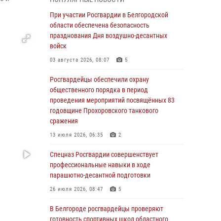
пресекли условное проникновение в детский
лагерь «Солнышко»
При участии Росгвардии в Белгородской
области обеспечена безопасность
07 августа 2026, 07:39
1
празднования Дня воздушно-десантных
Белгородским радиослушателям рассказали
войск
о роли физической культуры в жизни
03 августа 2026, 08:07
5
росгвардейцев
Росгвардейцы обеспечили охрану
07 августа 2026, 06:19
общественного порядка в период
Подвиги героев‑росгвардейцев увековечили
проведения мероприятий посвящённых 83
в новой музейной экспозиции белгородского
годовщине Прохоровского танкового
музея‑диорамы «Курская битва.
сражения
Белгородское направление»
13 июля 2026, 06:35
2
06 августа 2026, 12:05
3
Спецназ Росгвардии совершенствует
В Белгороде росгвардейцы проверяют
профессиональные навыки в ходе
готовность спортивных школ областного
парашютно-десантной подготовки
центра к новому учебному году
26 июля 2026, 08:47
5
06 августа 2026, 11:23
3
В Белгороде росгвардейцы проверяют
Росгвардия обеспечила общественную
готовность спортивных школ областного