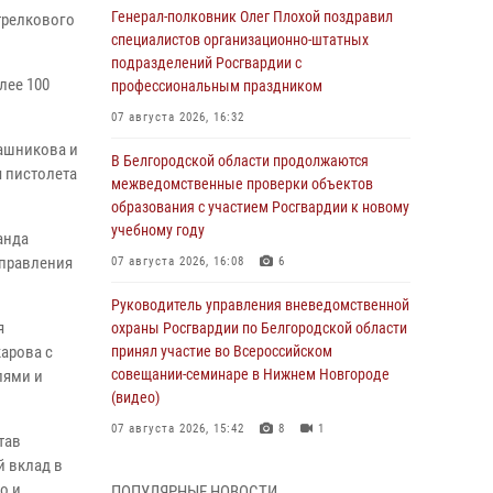
Генерал-полковник Олег Плохой поздравил
трелкового
специалистов организационно-штатных
подразделений Росгвардии с
лее 100
профессиональным праздником
07 августа 2026, 16:32
лашникова и
В Белгородской области продолжаются
я пистолета
межведомственные проверки объектов
образования с участием Росгвардии к новому
учебному году
анда
Управления
07 августа 2026, 16:08
6
Руководитель управления вневедомственной
я
охраны Росгвардии по Белгородской области
арова с
принял участие во Всероссийском
совещании-семинаре в Нижнем Новгороде
лями и
(видео)
07 августа 2026, 15:42
8
1
тав
й вклад в
В Алексеевском округе росгвардейцы
о и
ПОПУЛЯРНЫЕ НОВОСТИ