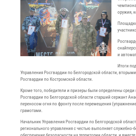
чемпиона
оружия, 
Площадко
участник
Росгвард
снайперс
и автома
Итоги по
Управления Росгвардии по Белгородской области, вторыми
Росгвардии по Костромской области.
Кроме того, победители и призеры были определены сред
Росгвардии по Белгородской области старший сержант Анас
переносом огня по фронту после перемещения (упражнение
грамотами.
Начальник Управления Росгвардии по Белгородской облас
регионального управления с честью выполняет служебно-б
обеспечение безопасности на территории области, и вмест