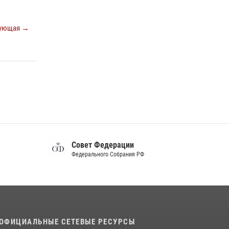
Белгород»
22 июля 2026, 14:36
ующая →
В Белгороде росгвардейцы приняли участие
в круглом столе с представителем
Российского общества «Знание»
17 июля 2026, 07:10
Белгородские росгвардейцы задержали
рецидивиста за попытку кражи из магазина
14 июля 2026, 07:13
Совет Федерации
Федерального Собрания РФ
ОФИЦИАЛЬНЫЕ СЕТЕВЫЕ РЕСУРСЫ