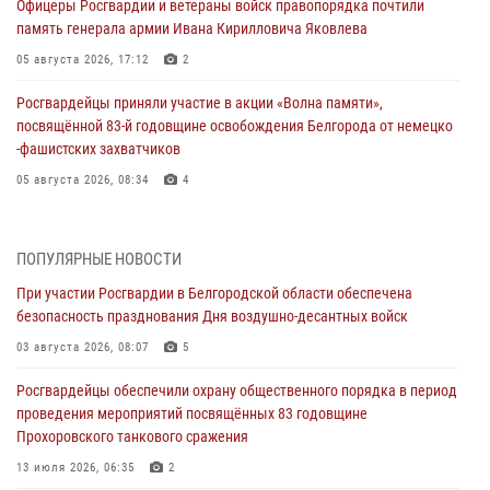
Офицеры Росгвардии и ветераны войск правопорядка почтили
память генерала армии Ивана Кирилловича Яковлева
05 августа 2026, 17:12
2
Росгвардейцы приняли участие в акции «Волна памяти»,
посвящённой 83‑й годовщине освобождения Белгорода от немецко
‑фашистских захватчиков
05 августа 2026, 08:34
4
Росгвардия призывает белгородских владельцев оружия не
затягивать с перерегистрацией
ПОПУЛЯРНЫЕ НОВОСТИ
05 августа 2026, 05:01
При участии Росгвардии в Белгородской области обеспечена
безопасность празднования Дня воздушно-десантных войск
Росгвардейцы спасли раненого при атаке FPV-дрона ВСУ жителя
белгородского приграничья
03 августа 2026, 08:07
5
04 августа 2026, 10:43
1
Росгвардейцы обеспечили охрану общественного порядка в период
проведения мероприятий посвящённых 83 годовщине
За неделю белгородские росгвардейцы пресекли свыше 130
Прохоровского танкового сражения
правонарушений
13 июля 2026, 06:35
2
04 августа 2026, 06:03