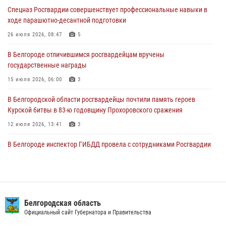
Спецназ Росгвардии совершенствует профессиональные навыки в
Сотрудники Росгвардии задержали подозреваемую в краже
ходе парашютно-десантной подготовки
товаров из гипермаркета в Белгороде
26 июля 2026, 08:47
5
03 августа 2026, 13:29
В Белгороде отличившимся росгвардейцам вручены
«Я расскажу вам о Герое»: история подполковника милиции в
государственные награды
отставке Виктора Хайрулика (видео)
15 июля 2026, 06:00
3
03 августа 2026, 10:37
1
В Белгородской области росгвардейцы почтили память героев
Курской битвы в 83-ю годовщину Прохоровского сражения
12 июля 2026, 13:41
3
В Белгороде инспектор ГИБДД провела с сотрудниками Росгвардии
беседу по профилактике аварийности
09 июля 2026, 10:07
Сотрудник СОБР «Белогор» Росгвардии рассказал о физической
подготовке спецподразделения в эфире радио «России - Белгород»
Белгородская область
Официальный сайт Губернатора и Правительства
22 июля 2026, 14:36