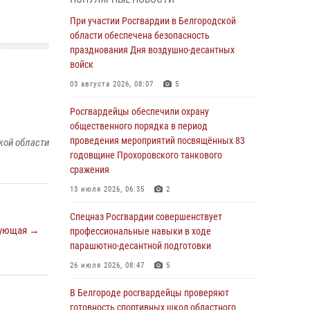
пресекли условное проникновение в детский
лагерь «Солнышко»
При участии Росгвардии в Белгородской
области обеспечена безопасность
07 августа 2026, 07:39
1
празднования Дня воздушно-десантных
Белгородским радиослушателям рассказали
войск
о роли физической культуры в жизни
03 августа 2026, 08:07
5
росгвардейцев
Росгвардейцы обеспечили охрану
07 августа 2026, 06:19
общественного порядка в период
Подвиги героев‑росгвардейцев увековечили
проведения мероприятий посвящённых 83
кой области
в новой музейной экспозиции белгородского
годовщине Прохоровского танкового
музея‑диорамы «Курская битва.
сражения
Белгородское направление»
13 июля 2026, 06:35
2
06 августа 2026, 12:05
3
Спецназ Росгвардии совершенствует
ующая →
В Белгороде росгвардейцы проверяют
профессиональные навыки в ходе
готовность спортивных школ областного
парашютно-десантной подготовки
центра к новому учебному году
26 июля 2026, 08:47
5
06 августа 2026, 11:23
3
В Белгороде росгвардейцы проверяют
Росгвардия обеспечила общественную
готовность спортивных школ областного