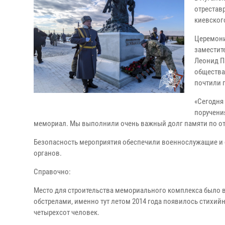
отрестав
киевског
Церемони
заместит
Леонид П
общества
почтили 
«Сегодня
поручени
мемориал. Мы выполнили очень важный долг памяти по отн
Безопасность мероприятия обеспечили военнослужащие и 
органов.
Справочно:
Место для строительства мемориального комплекса было в
обстрелами, именно тут летом 2014 года появилось стихий
четырехсот человек.