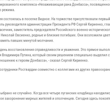
рированного комплекса «Незаживающая рана Донбасса», посвященно
о режима.
я состоялась в поселке Видное. На торжестве присутствовали первы
ель руководителя администрации Президента РФ Сергей Кириенко, гл
асечник, заместитель председателя Российского военно-историческо
 Николай Овсиенко, родные и близкие погибших. Они возложили цвет
память павших минутой молчания.
 день восстановления справедливости и уважения. Это прямое выпо
я Владимира Путина, который своим решением специально выделил с
ошению к героям Донбасса», - сказал Сергей Кириенко.
сотрудники Росгвардии совместно с коллегами из других правоохра
ыбрано не случайно. Когда все четыре луганских кладбища находилис
ное захоронение мирных жителей и ополченцев. Сегодня здесь покоят