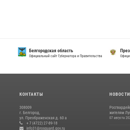
Белгородская область
През
Официальный сайт Губернатора и Правительства
Офици
КОНТАКТЫ
НОВОСТ
308009
Росгвардей
г. Белгород,
жителям Лу
ул. Преображенская д. 60 а
07 августа 20
+ 7 (4722) 27-89-18
info31@rosguard.gov.ru