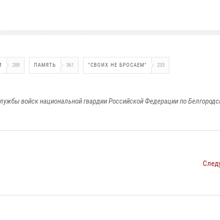
И
288
ПАМЯТЬ
361
"СВОИХ НЕ БРОСАЕМ"
233
лужбы войск национальной гвардии Российской Федерации по Белгородс
След