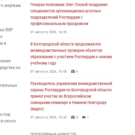
Генерал-полковник Олег Плохой поздравил
го жертвам
специалистов организационно-штатных
подразделений Росгвардии с
й
профессиональным праздником
ава ЛНР
07 августа 2026, 16:32
го
ы и
В Белгородской области продолжаются
межведомственные проверки объектов
образования с участием Росгвардии к новому
лнение
учебному году
редства на
07 августа 2026, 16:08
6
Руководитель управления вневедомственной
нительных
охраны Росгвардии по Белгородской области
принял участие во Всероссийском
совещании-семинаре в Нижнем Новгороде
(видео)
ь под
07 августа 2026, 15:42
8
1
ся около
В Алексеевском округе росгвардейцы
ПОПУЛЯРНЫЕ НОВОСТИ