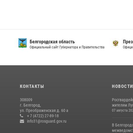
Белгородская область
През
Официальный сайт Губернатора и Правительства
Офици
КОНТАКТЫ
НОВОСТ
308009
Росгвардей
г. Белгород,
жителям Лу
ул. Преображенская д. 60 а
07 августа 20
+ 7 (4722) 27-89-18
info31@rosguard.gov.ru
В Белгород
межведомст