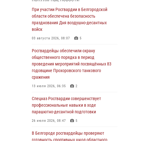
пресекли условное проникновение в детский
лагерь «Солнышко»
При участии Росгвардии в Белгородской
области обеспечена безопасность
07 августа 2026, 07:39
1
празднования Дня воздушно-десантных
Белгородским радиослушателям рассказали
войск
о роли физической культуры в жизни
03 августа 2026, 08:07
5
росгвардейцев
Росгвардейцы обеспечили охрану
07 августа 2026, 06:19
общественного порядка в период
Подвиги героев‑росгвардейцев увековечили
проведения мероприятий посвящённых 83
в новой музейной экспозиции белгородского
годовщине Прохоровского танкового
музея‑диорамы «Курская битва.
сражения
Белгородское направление»
13 июля 2026, 06:35
2
06 августа 2026, 12:05
3
Спецназ Росгвардии совершенствует
В Белгороде росгвардейцы проверяют
профессиональные навыки в ходе
готовность спортивных школ областного
парашютно-десантной подготовки
центра к новому учебному году
26 июля 2026, 08:47
5
06 августа 2026, 11:23
3
В Белгороде росгвардейцы проверяют
Росгвардия обеспечила общественную
готовность спортивных школ областного