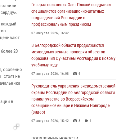
Генерал-полковник Олег Плохой поздравил
ополнили
специалистов организационно-штатных
 сердцу».
подразделений Росгвардии с
й каждый
профессиональным праздником
тво
07 августа 2026, 16:32
оценивают
В Белгородской области продолжаются
 более 20
межведомственные проверки объектов
образования с участием Росгвардии к новому
учебному году
, особенно
07 августа 2026, 16:08
6
и стоят не
начальника
Руководитель управления вневедомственной
охраны Росгвардии по Белгородской области
принял участие во Всероссийском
рации в
совещании-семинаре в Нижнем Новгороде
(видео)
07 августа 2026, 15:42
8
1
В Алексеевском округе росгвардейцы
ПОПУЛЯРНЫЕ НОВОСТИ