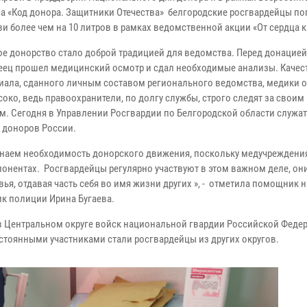
са «Код донора. Защитники Отечества» белгородские росгвардейцы п
и более чем на 10 литров в рамках ведомственной акции «От сердца к
ое донорство стало доброй традицией для ведомства. Перед донацие
еец прошел медицинский осмотр и сдал необходимые анализы. Качес
иала, сданного личным составом регионального ведомства, медики 
око, ведь правоохранители, по долгу службы, строго следят за своим
м. Сегодня в Управлении Росгвардии по Белгородской области служат
 доноров России.
наем необходимость донорского движения, поскольку медучреждения
онентах. Росгвардейцы регулярно участвуют в этом важном деле, он
вья, отдавая часть себя во имя жизни других », - отметила помощник 
к полиции Ирина Бугаева.
 в Центральном округе войск национальной гвардии Российской Феде
постоянными участниками стали росгвардейцы из других округов.