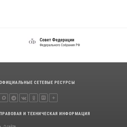
Белгород»
22 июля 2026, 14:36
В Белгороде росгвардейцы приняли участие
в круглом столе с представителем
Российского общества «Знание»
Совет Федерации
17 июля 2026, 07:10
Федерального Собрания РФ
Белгородские росгвардейцы задержали
рецидивиста за попытку кражи из магазина
14 июля 2026, 07:13
ОФИЦИАЛЬНЫЕ СЕТЕВЫЕ РЕСУРСЫ
ПРАВОВАЯ И ТЕХНИЧЕСКАЯ ИНФОРМАЦИЯ
О сайте