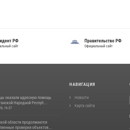
идент РФ
Правительство РФ
альный сайт
Официальный сайт
И
НАВИГАЦИЯ
цы оказали адресную помощь
Новости
ганской Народной Респуб...
Карта сайта
26, 16:37
ской области продолжаются
венные проверки объектов...