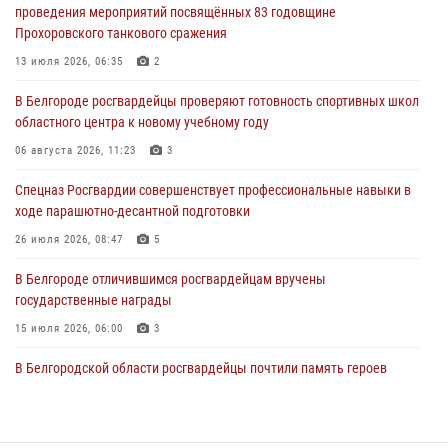
проведения мероприятий посвящённых 83 годовщине
Прохоровского танкового сражения
В Белгороде росгвардейцы проверяют готовность спортивных школ
областного центра к новому учебному году
13 июля 2026, 06:35
2
06 августа 2026, 11:23
3
В Белгороде росгвардейцы проверяют готовность спортивных школ
областного центра к новому учебному году
Росгвардия обеспечила общественную безопасность празднования
83-й годовщины освобождения г. Белгорода от немецко -
06 августа 2026, 11:23
3
фашистких захватчиков
Спецназ Росгвардии совершенствует профессиональные навыки в
06 августа 2026, 06:54
3
ходе парашютно-десантной подготовки
Офицеры Росгвардии и ветераны войск правопорядка почтили
26 июля 2026, 08:47
5
память генерала армии Ивана Кирилловича Яковлева
В Белгороде отличившимся росгвардейцам вручены
05 августа 2026, 17:12
2
государственные награды
15 июля 2026, 06:00
3
В Белгородской области росгвардейцы почтили память героев
Курской битвы в 83-ю годовщину Прохоровского сражения
12 июля 2026, 13:41
3