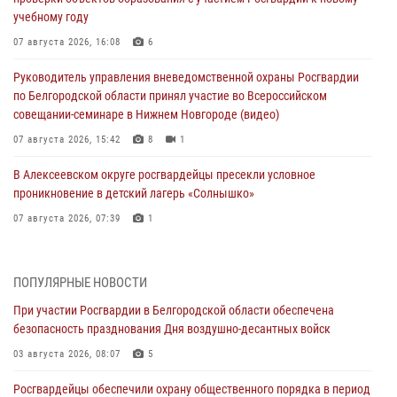
учебному году
07 августа 2026, 16:08
6
Руководитель управления вневедомственной охраны Росгвардии
по Белгородской области принял участие во Всероссийском
совещании-семинаре в Нижнем Новгороде (видео)
07 августа 2026, 15:42
8
1
В Алексеевском округе росгвардейцы пресекли условное
проникновение в детский лагерь «Солнышко»
07 августа 2026, 07:39
1
Белгородским радиослушателям рассказали о роли физической
культуры в жизни росгвардейцев
ПОПУЛЯРНЫЕ НОВОСТИ
07 августа 2026, 06:19
При участии Росгвардии в Белгородской области обеспечена
безопасность празднования Дня воздушно-десантных войск
Подвиги героев‑росгвардейцев увековечили в новой музейной
экспозиции белгородского музея‑диорамы «Курская битва.
03 августа 2026, 08:07
5
Белгородское направление»
Росгвардейцы обеспечили охрану общественного порядка в период
06 августа 2026, 12:05
3