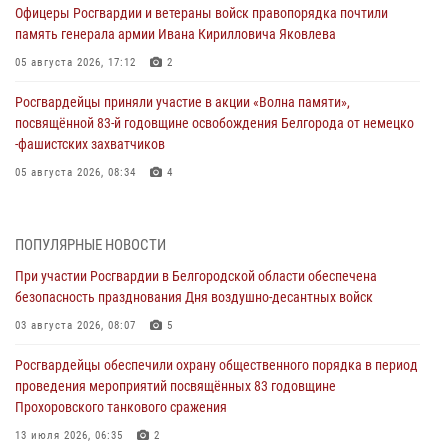
Офицеры Росгвардии и ветераны войск правопорядка почтили
память генерала армии Ивана Кирилловича Яковлева
05 августа 2026, 17:12
2
Росгвардейцы приняли участие в акции «Волна памяти»,
посвящённой 83‑й годовщине освобождения Белгорода от немецко
‑фашистских захватчиков
05 августа 2026, 08:34
4
Росгвардия призывает белгородских владельцев оружия не
затягивать с перерегистрацией
ПОПУЛЯРНЫЕ НОВОСТИ
05 августа 2026, 05:01
При участии Росгвардии в Белгородской области обеспечена
безопасность празднования Дня воздушно-десантных войск
Росгвардейцы спасли раненого при атаке FPV-дрона ВСУ жителя
белгородского приграничья
03 августа 2026, 08:07
5
04 августа 2026, 10:43
1
Росгвардейцы обеспечили охрану общественного порядка в период
проведения мероприятий посвящённых 83 годовщине
За неделю белгородские росгвардейцы пресекли свыше 130
Прохоровского танкового сражения
правонарушений
13 июля 2026, 06:35
2
04 августа 2026, 06:03