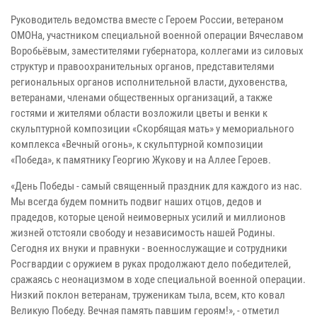
Руководитель ведомства вместе с Героем России, ветераном
ОМОНа, участником специальной военной операции Вячеславом
Воробьёвым, заместителями губернатора, коллегами из силовых
структур и правоохранительных органов, представителями
региональных органов исполнительной власти, духовенства,
ветеранами, членами общественных организаций, а также
гостями и жителями области возложили цветы и венки к
скульптурной композиции «Скорбящая мать» у мемориального
комплекса «Вечный огонь», к скульптурной композиции
«Победа», к памятнику Георгию Жукову и на Аллее Героев.
«День Победы - самый священный праздник для каждого из нас.
Мы всегда будем помнить подвиг наших отцов, дедов и
прадедов, которые ценой неимоверных усилий и миллионов
жизней отстояли свободу и независимость нашей Родины.
Сегодня их внуки и правнуки - военнослужащие и сотрудники
Росгвардии с оружием в руках продолжают дело победителей,
сражаясь с неонацизмом в ходе специальной военной операции.
Низкий поклон ветеранам, труженикам тыла, всем, кто ковал
Великую Победу. Вечная память павшим героям!», - отметил