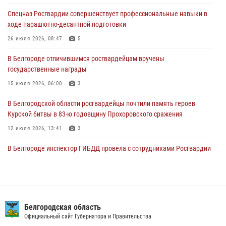
Спецназ Росгвардии совершенствует профессиональные навыки в
Сотрудники Росгвардии задержали подозреваемую в краже
ходе парашютно-десантной подготовки
товаров из гипермаркета в Белгороде
26 июля 2026, 08:47
5
03 августа 2026, 13:29
В Белгороде отличившимся росгвардейцам вручены
«Я расскажу вам о Герое»: история подполковника милиции в
государственные награды
отставке Виктора Хайрулика (видео)
15 июля 2026, 06:00
3
03 августа 2026, 10:37
1
В Белгородской области росгвардейцы почтили память героев
Курской битвы в 83-ю годовщину Прохоровского сражения
12 июля 2026, 13:41
3
В Белгороде инспектор ГИБДД провела с сотрудниками Росгвардии
беседу по профилактике аварийности
09 июля 2026, 10:07
Сотрудник СОБР «Белогор» Росгвардии рассказал о физической
подготовке спецподразделения в эфире радио «России - Белгород»
Белгородская область
Официальный сайт Губернатора и Правительства
22 июля 2026, 14:36