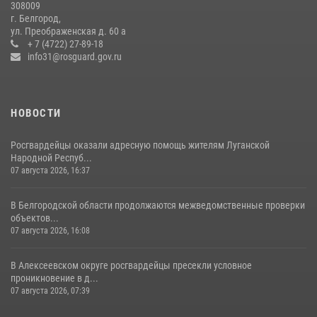
308009
Белгородские росгвардейцы задержали рецидивиста за попытку
г. Белгород,
кражи из магазина
ул. Преображенская д. 60 а
+ 7 (4722) 27-89-18
14 июля 2026, 07:13
info31@rosguard.gov.ru
НОВОСТИ
Росгвардейцы оказали адресную помощь жителям Луганской
Народной Респуб...
07 августа 2026, 16:37
В Белгородской области продолжаются межведомственные проверки
объектов...
07 августа 2026, 16:08
В Алексеевском округе росгвардейцы пресекли условное
проникновение в д...
07 августа 2026, 07:39