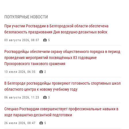
Белгородским радиослушателям рассказали о роли физической
культуры в жизни росгвардейцев
ПОПУЛЯРНЫЕ НОВОСТИ
07 августа 2026, 06:19
При участии Росгвардии в Белгородской области обеспечена
безопасность празднования Дня воздушно-десантных войск
Подвиги героев‑росгвардейцев увековечили в новой музейной
экспозиции белгородского музея‑диорамы «Курская битва.
03 августа 2026, 08:07
5
Белгородское направление»
Росгвардейцы обеспечили охрану общественного порядка в период
06 августа 2026, 12:05
3
проведения мероприятий посвящённых 83 годовщине
Прохоровского танкового сражения
В Белгороде росгвардейцы проверяют готовность спортивных школ
областного центра к новому учебному году
13 июля 2026, 06:35
2
06 августа 2026, 11:23
3
В Белгороде росгвардейцы проверяют готовность спортивных школ
областного центра к новому учебному году
Росгвардия обеспечила общественную безопасность празднования
83-й годовщины освобождения г. Белгорода от немецко -
06 августа 2026, 11:23
3
фашистких захватчиков
Спецназ Росгвардии совершенствует профессиональные навыки в
06 августа 2026, 06:54
3
ходе парашютно-десантной подготовки
Офицеры Росгвардии и ветераны войск правопорядка почтили
26 июля 2026, 08:47
5
память генерала армии Ивана Кирилловича Яковлева