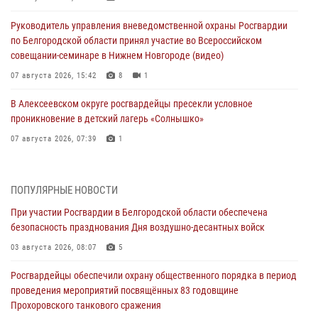
Руководитель управления вневедомственной охраны Росгвардии
по Белгородской области принял участие во Всероссийском
совещании-семинаре в Нижнем Новгороде (видео)
07 августа 2026, 15:42
8
1
В Алексеевском округе росгвардейцы пресекли условное
проникновение в детский лагерь «Солнышко»
07 августа 2026, 07:39
1
Белгородским радиослушателям рассказали о роли физической
культуры в жизни росгвардейцев
ПОПУЛЯРНЫЕ НОВОСТИ
07 августа 2026, 06:19
При участии Росгвардии в Белгородской области обеспечена
безопасность празднования Дня воздушно-десантных войск
Подвиги героев‑росгвардейцев увековечили в новой музейной
экспозиции белгородского музея‑диорамы «Курская битва.
03 августа 2026, 08:07
5
Белгородское направление»
Росгвардейцы обеспечили охрану общественного порядка в период
06 августа 2026, 12:05
3
проведения мероприятий посвящённых 83 годовщине
Прохоровского танкового сражения
В Белгороде росгвардейцы проверяют готовность спортивных школ