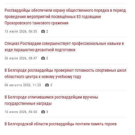
Белгородское направление»
Росгвардейцы обеспечили охрану общественного порядка в период
06 августа 2026, 12:05
3
проведения мероприятий посвящённых 83 годовщине
Прохоровского танкового сражения
В Белгороде росгвардейцы проверяют готовность спортивных школ
областного центра к новому учебному году
13 июля 2026, 06:35
2
06 августа 2026, 11:23
3
Спецназ Росгвардии совершенствует профессиональные навыки в
ходе парашютно-десантной подготовки
Росгвардия обеспечила общественную безопасность празднования
83-й годовщины освобождения г. Белгорода от немецко -
26 июля 2026, 08:47
5
фашистких захватчиков
В Белгороде росгвардейцы проверяют готовность спортивных школ
06 августа 2026, 06:54
3
областного центра к новому учебному году
Офицеры Росгвардии и ветераны войск правопорядка почтили
06 августа 2026, 11:23
3
память генерала армии Ивана Кирилловича Яковлева
В Белгороде отличившимся росгвардейцам вручены
05 августа 2026, 17:12
2
государственные награды
15 июля 2026, 06:00
3
В Белгородской области росгвардейцы почтили память героев
Курской битвы в 83-ю годовщину Прохоровского сражения