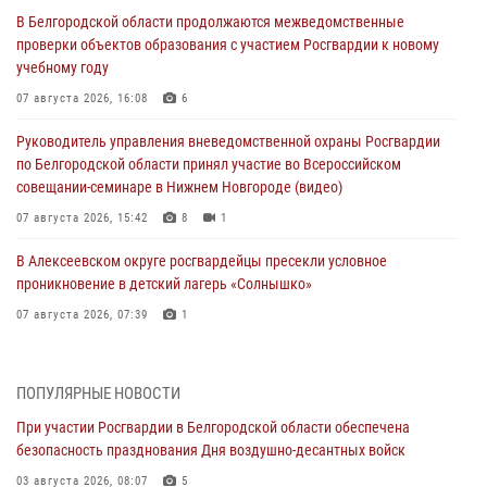
В Белгородской области продолжаются межведомственные
проверки объектов образования с участием Росгвардии к новому
учебному году
07 августа 2026, 16:08
6
Руководитель управления вневедомственной охраны Росгвардии
по Белгородской области принял участие во Всероссийском
совещании-семинаре в Нижнем Новгороде (видео)
07 августа 2026, 15:42
8
1
В Алексеевском округе росгвардейцы пресекли условное
проникновение в детский лагерь «Солнышко»
07 августа 2026, 07:39
1
Белгородским радиослушателям рассказали о роли физической
культуры в жизни росгвардейцев
ПОПУЛЯРНЫЕ НОВОСТИ
07 августа 2026, 06:19
При участии Росгвардии в Белгородской области обеспечена
безопасность празднования Дня воздушно-десантных войск
Подвиги героев‑росгвардейцев увековечили в новой музейной
экспозиции белгородского музея‑диорамы «Курская битва.
03 августа 2026, 08:07
5