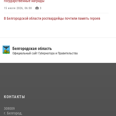
государственные награды
15 июля 2026, 06:00
3
В Белгородской области росгвардейцы почтили память героев
Курской битвы в 83-ю годовщину Прохоровского сражения
12 июля 2026, 13:41
3
В Белгороде инспектор ГИБДД провела с сотрудниками Росгвардии
беседу по профилактике аварийности
Белгородская область
Официальный сайт Губернатора и Правительства
09 июля 2026, 10:07
Сотрудник СОБР «Белогор» Росгвардии рассказал о физической
подготовке спецподразделения в эфире радио «России - Белгород»
22 июля 2026, 14:36
Белгородские росгвардейцы задержали рецидивиста за попытку
кражи из магазина
КОНТАКТЫ
14 июля 2026, 07:13
308009
В Белгороде росгвардейцы приняли участие в круглом столе с
г. Белгород,