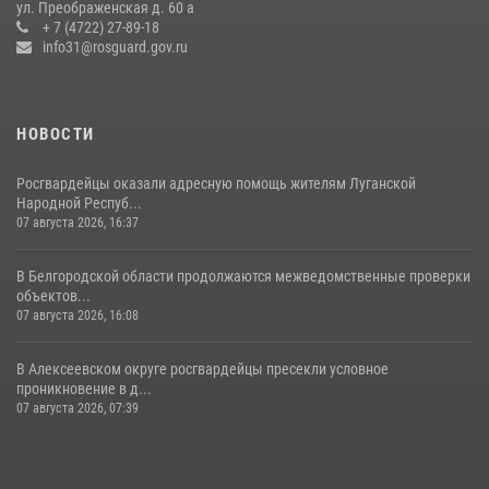
представителем Российского общества «Знание»
ул. Преображенская д. 60 а
+ 7 (4722) 27-89-18
17 июля 2026, 07:10
info31@rosguard.gov.ru
НОВОСТИ
Росгвардейцы оказали адресную помощь жителям Луганской
Народной Респуб...
07 августа 2026, 16:37
В Белгородской области продолжаются межведомственные проверки
объектов...
07 августа 2026, 16:08
В Алексеевском округе росгвардейцы пресекли условное
проникновение в д...
07 августа 2026, 07:39