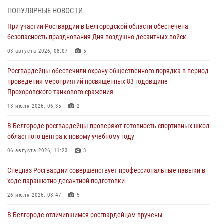
культуры в жизни росгвардейцев
ПОПУЛЯРНЫЕ НОВОСТИ
07 августа 2026, 06:19
При участии Росгвардии в Белгородской области обеспечена
безопасность празднования Дня воздушно-десантных войск
Подвиги героев‑росгвардейцев увековечили в новой музейной
экспозиции белгородского музея‑диорамы «Курская битва.
03 августа 2026, 08:07
5
Белгородское направление»
Росгвардейцы обеспечили охрану общественного порядка в период
06 августа 2026, 12:05
3
проведения мероприятий посвящённых 83 годовщине
Прохоровского танкового сражения
В Белгороде росгвардейцы проверяют готовность спортивных школ
областного центра к новому учебному году
13 июля 2026, 06:35
2
06 августа 2026, 11:23
3
В Белгороде росгвардейцы проверяют готовность спортивных школ
областного центра к новому учебному году
Росгвардия обеспечила общественную безопасность празднования
83-й годовщины освобождения г. Белгорода от немецко -
06 августа 2026, 11:23
3
фашистких захватчиков
Спецназ Росгвардии совершенствует профессиональные навыки в
06 августа 2026, 06:54
3
ходе парашютно-десантной подготовки
Офицеры Росгвардии и ветераны войск правопорядка почтили
26 июля 2026, 08:47
5
память генерала армии Ивана Кирилловича Яковлева
В Белгороде отличившимся росгвардейцам вручены
05 августа 2026, 17:12
2